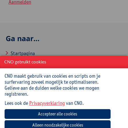
Aanmelden
Ga naar...
Startpagina
CNO gebruikt cookies
Over CNO
Contacteer CNO
CNO maakt gebruik van cookies en scripts om je
surfervaring zoveel mogelijk te optimaliseren.
Gelieve aan de duiden welke cookies we mogen
registreren.
Veelgestelde vragen
Lees ook de
Privacyverklaring
van CNO.
Hoe aanmelden en inschrijven via CNOweb?
Hoe een evaluatieformulier invullen?