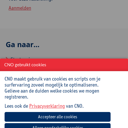
Aanmelden
Ga naar...
Startpagina
CNO gebruikt cookies
Over CNO
CNO maakt gebruik van cookies en scripts om je
Contacteer CNO
surfervaring zoveel mogelijk te optimaliseren.
Gelieve aan de duiden welke cookies we mogen
registreren.
Veelgestelde vragen
Lees ook de
Privacyverklaring
van CNO.
Hoe aanmelden en inschrijven via CNOweb?
Hoe een evaluatieformulier invullen?