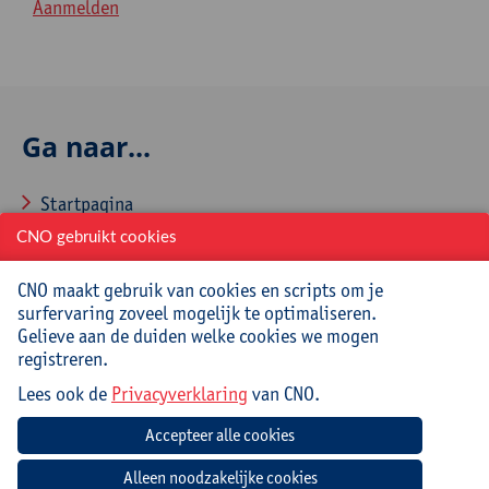
Aanmelden
Ga naar...
Startpagina
CNO gebruikt cookies
Over CNO
Contacteer CNO
CNO maakt gebruik van cookies en scripts om je
surfervaring zoveel mogelijk te optimaliseren.
Gelieve aan de duiden welke cookies we mogen
registreren.
Veelgestelde vragen
Lees ook de
Privacyverklaring
van CNO.
Hoe aanmelden en inschrijven via CNOweb?
Hoe een evaluatieformulier invullen?