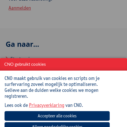
Aanmelden
Ga naar...
Startpagina
CNO gebruikt cookies
Over CNO
CNO maakt gebruik van cookies en scripts om je
Contacteer CNO
surfervaring zoveel mogelijk te optimaliseren.
Gelieve aan de duiden welke cookies we mogen
registreren.
Veelgestelde vragen
Lees ook de
Privacyverklaring
van CNO.
Hoe aanmelden en inschrijven via CNOweb?
Hoe een evaluatieformulier invullen?