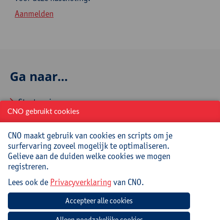
Aanmelden
Ga naar...
Startpagina
CNO gebruikt cookies
Over CNO
CNO maakt gebruik van cookies en scripts om je
Contacteer CNO
surfervaring zoveel mogelijk te optimaliseren.
Gelieve aan de duiden welke cookies we mogen
registreren.
Veelgestelde vragen
Lees ook de
Privacyverklaring
van CNO.
Hoe aanmelden en inschrijven via CNOweb?
Hoe een evaluatieformulier invullen?