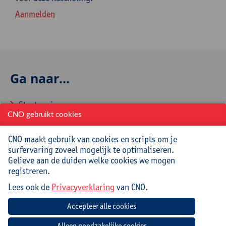
Aanmelden
Ga naar...
Startpagina
CNO gebruikt cookies
Over CNO
CNO maakt gebruik van cookies en scripts om je
Contacteer CNO
surfervaring zoveel mogelijk te optimaliseren.
Gelieve aan de duiden welke cookies we mogen
registreren.
Veelgestelde vragen
Lees ook de
Privacyverklaring
van CNO.
Hoe aanmelden en inschrijven via CNOweb?
Hoe een evaluatieformulier invullen?