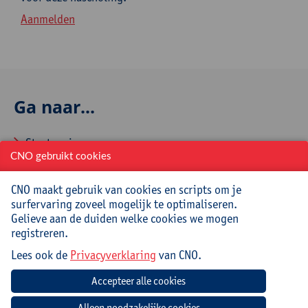
Aanmelden
Ga naar...
Startpagina
CNO gebruikt cookies
Over CNO
CNO maakt gebruik van cookies en scripts om je
Contacteer CNO
surfervaring zoveel mogelijk te optimaliseren.
Gelieve aan de duiden welke cookies we mogen
registreren.
Veelgestelde vragen
Lees ook de
Privacyverklaring
van CNO.
Hoe aanmelden en inschrijven via CNOweb?
Hoe een evaluatieformulier invullen?