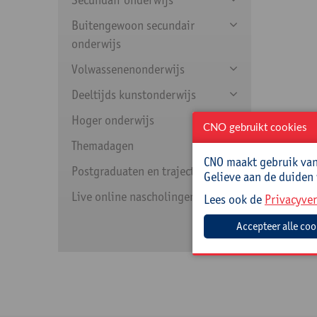
Buitengewoon secundair
onderwijs
Volwassenenonderwijs
Deeltijds kunstonderwijs
Hoger onderwijs
CNO gebruikt cookies
Themadagen
CNO maakt gebruik van 
Postgraduaten en trajecten
Gelieve aan de duiden
Live online nascholingen
Lees ook de
Privacyver