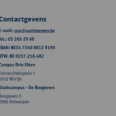
Contactgevens
E-mail:
cno@uantwerpen.be
Tel.: 03 265 29 60
IBAN: BE34 7350 0812 9190
BTW: BE 0257.216.482
Campus Drie Eiken
Universiteitsplein 1
2610 Wilrijk
Stadscampus - De Boogkeers
Boogkeers 5
2000 Antwerpen