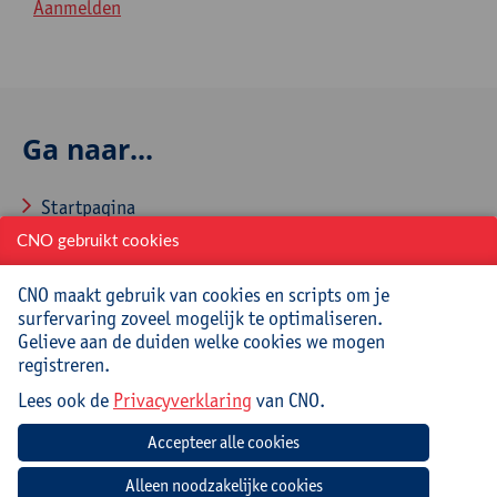
Aanmelden
Ga naar...
Startpagina
CNO gebruikt cookies
Over CNO
Contacteer CNO
CNO maakt gebruik van cookies en scripts om je
surfervaring zoveel mogelijk te optimaliseren.
Gelieve aan de duiden welke cookies we mogen
registreren.
Veelgestelde vragen
Lees ook de
Privacyverklaring
van CNO.
Hoe aanmelden en inschrijven via CNOweb?
Hoe een evaluatieformulier invullen?