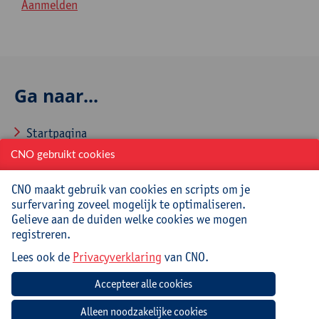
Aanmelden
Ga naar...
Startpagina
CNO gebruikt cookies
Over CNO
Contacteer CNO
CNO maakt gebruik van cookies en scripts om je
surfervaring zoveel mogelijk te optimaliseren.
Gelieve aan de duiden welke cookies we mogen
registreren.
Veelgestelde vragen
Lees ook de
Privacyverklaring
van CNO.
Hoe aanmelden en inschrijven via CNOweb?
Hoe een evaluatieformulier invullen?