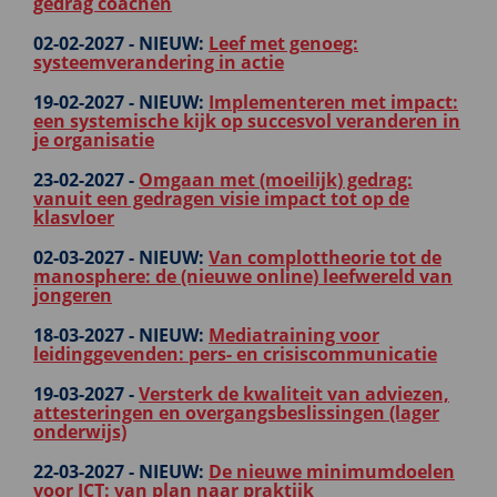
gedrag coachen
02-02-2027 -
NIEUW:
Leef met genoeg:
systeemverandering in actie
19-02-2027 -
NIEUW:
Implementeren met impact:
een systemische kijk op succesvol veranderen in
je organisatie
23-02-2027 -
Omgaan met (moeilijk) gedrag:
vanuit een gedragen visie impact tot op de
klasvloer
02-03-2027 -
NIEUW:
Van complottheorie tot de
manosphere: de (nieuwe online) leefwereld van
jongeren
18-03-2027 -
NIEUW:
Mediatraining voor
leidinggevenden: pers- en crisiscommunicatie
19-03-2027 -
Versterk de kwaliteit van adviezen,
attesteringen en overgangsbeslissingen (lager
onderwijs)
22-03-2027 -
NIEUW:
De nieuwe minimumdoelen
voor ICT: van plan naar praktijk