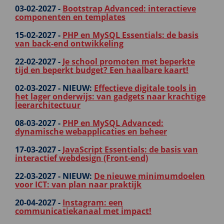
03-02-2027 -
Bootstrap Advanced: interactieve
componenten en templates
15-02-2027 -
PHP en MySQL Essentials: de basis
van back-end ontwikkeling
22-02-2027 -
Je school promoten met beperkte
tijd en beperkt budget? Een haalbare kaart!
02-03-2027 -
NIEUW:
Effectieve digitale tools in
het lager onderwijs: van gadgets naar krachtige
leerarchitectuur
08-03-2027 -
PHP en MySQL Advanced:
dynamische webapplicaties en beheer
17-03-2027 -
JavaScript Essentials: de basis van
interactief webdesign (Front-end)
22-03-2027 -
NIEUW:
De nieuwe minimumdoelen
voor ICT: van plan naar praktijk
20-04-2027 -
Instagram: een
communicatiekanaal met impact!