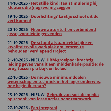
14-10-2026 -
Het stille kind: taalstimulering bij
kleuters die (nog) weinig zeggen
19-10-2026 -
Doorlichting? Laat je school uit de
verf komen!
20-10-2026 -
Nieuwe autoriteit en verbindend
gezag voor leidinggevenden
21-10-2026 -
De school als aantrekkelijke en
kwaliteitsvolle werkplek om leraren te
behouden: verdiepend traject
21-10-2026 -
NIEUW:
HRM-groeipad: krachtig
leiding geven vanuit een middenkaderpositie: de
brug tussen praktijk en beleid
22-10-2026 -
De nieuwe minimumdoelen
wetenschap en techniek in het lager onderwijs,
hoe begin ik eraan?
23-10-2026 -
NIEUW:
Gebruik van sociale media
op school: van losse acties naar teamwork
27-10-2026 -
Een integraal