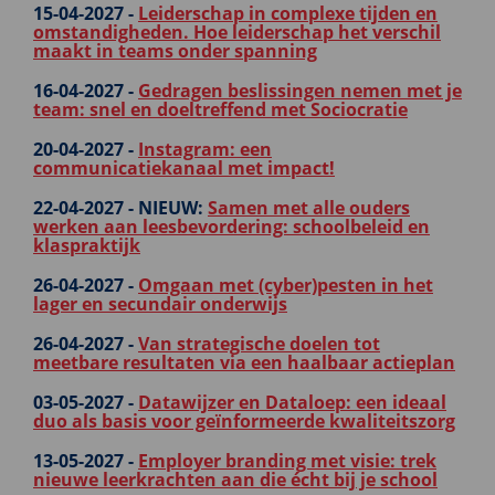
15-04-2027 -
Leiderschap in complexe tijden en
omstandigheden. Hoe leiderschap het verschil
maakt in teams onder spanning
16-04-2027 -
Gedragen beslissingen nemen met je
team: snel en doeltreffend met Sociocratie
20-04-2027 -
Instagram: een
communicatiekanaal met impact!
22-04-2027 -
NIEUW:
Samen met alle ouders
werken aan leesbevordering: schoolbeleid en
klaspraktijk
26-04-2027 -
Omgaan met (cyber)pesten in het
lager en secundair onderwijs
26-04-2027 -
Van strategische doelen tot
meetbare resultaten via een haalbaar actieplan
03-05-2027 -
Datawijzer en Dataloep: een ideaal
duo als basis voor geïnformeerde kwaliteitszorg
13-05-2027 -
Employer branding met visie: trek
nieuwe leerkrachten aan die écht bij je school