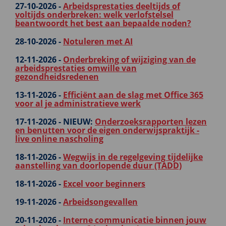
27-10-2026 -
Arbeidsprestaties deeltijds of
voltijds onderbreken: welk verlofstelsel
beantwoordt het best aan bepaalde noden?
28-10-2026 -
Notuleren met AI
12-11-2026 -
Onderbreking of wijziging van de
arbeidsprestaties omwille van
gezondheidsredenen
13-11-2026 -
Efficiënt aan de slag met Office 365
voor al je administratieve werk
17-11-2026 -
NIEUW:
Onderzoeksrapporten lezen
en benutten voor de eigen onderwijspraktijk -
live online nascholing
18-11-2026 -
Wegwijs in de regelgeving tijdelijke
aanstelling van doorlopende duur (TADD)
18-11-2026 -
Excel voor beginners
19-11-2026 -
Arbeidsongevallen
20-11-2026 -
Interne communicatie binnen jouw