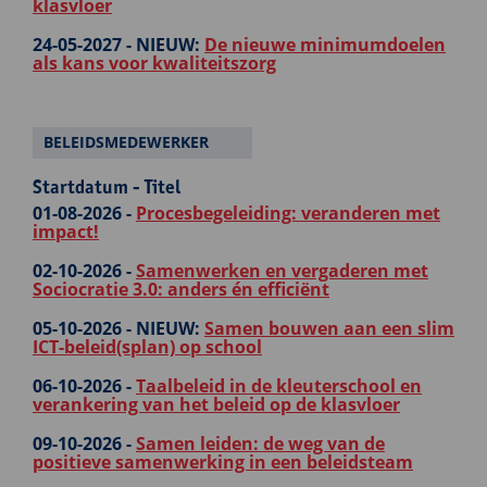
klasvloer
24-05-2027 -
NIEUW:
De nieuwe minimumdoelen
als kans voor kwaliteitszorg
BELEIDSMEDEWERKER
Startdatum - Titel
01-08-2026 -
Procesbegeleiding: veranderen met
impact!
02-10-2026 -
Samenwerken en vergaderen met
Sociocratie 3.0: anders én efficiënt
05-10-2026 -
NIEUW:
Samen bouwen aan een slim
ICT-beleid(splan) op school
06-10-2026 -
Taalbeleid in de kleuterschool en
verankering van het beleid op de klasvloer
09-10-2026 -
Samen leiden: de weg van de
positieve samenwerking in een beleidsteam