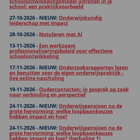
schoolontwikkelingsmodel uitrollen in je
school: een praktijkvoorbeeld
27-10-2026 -
NIEUW:
Onderwijskundig
leiderschap met impact
28-10-2026 -
Notuleren met AI
13-11-2026 -
Een werkzaam
professionaliseringsbeleid voor effectieve
schoolontwikkeling
17-11-2026 -
NIEUW:
Onderzoeksrapporten lezen
en benutten voor de eigen onderwijspraktijk -
live online nascholing
19-11-2026 -
Oudercontacten: in gesprek op zoek
naar verbinding en perspectief
24-11-2026 -
NIEUW:
Onderwijspensioen na de
grote hervorming: welke loopbaankeuzes
hebben impact en hoe?
24-11-2026 -
NIEUW:
Onderwijspensioen na de
grote hervorming: welke loopbaankeuzes
hebben impact en hoe? (herhaling 1)