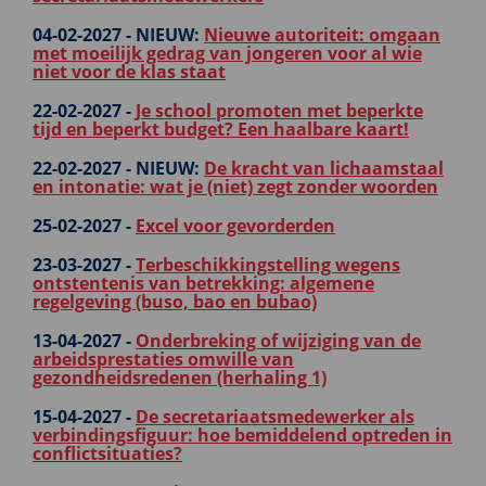
04-02-2027 -
NIEUW:
Nieuwe autoriteit: omgaan
met moeilijk gedrag van jongeren voor al wie
niet voor de klas staat
22-02-2027 -
Je school promoten met beperkte
tijd en beperkt budget? Een haalbare kaart!
22-02-2027 -
NIEUW:
De kracht van lichaamstaal
en intonatie: wat je (niet) zegt zonder woorden
25-02-2027 -
Excel voor gevorderden
23-03-2027 -
Terbeschikkingstelling wegens
ontstentenis van betrekking: algemene
regelgeving (buso, bao en bubao)
13-04-2027 -
Onderbreking of wijziging van de
arbeidsprestaties omwille van
gezondheidsredenen (herhaling 1)
15-04-2027 -
De secretariaatsmedewerker als
verbindingsfiguur: hoe bemiddelend optreden in
conflictsituaties?