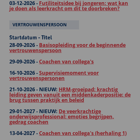
03-12-2026 -
Futiliteitsidee bij jongeren: wat kan
je doen als leerkracht om dit te doorbreken?
VERTROUWENSPERSOON
Startdatum - Titel
28-09-2026 -
Basisopleiding voor de beginnende
vertrouwenspersoon
29-09-2026 -
Coachen van collega's
16-10-2026 -
Supervisiemoment voor
vertrouwenspersonen
21-10-2026 -
NIEUW:
HRM-groeipad: krachtig
leiding geven vanuit een middenkaderpositie: de
brug tussen praktijk en beleid
29-01-2027 -
NIEUW:
De veerkrachtige
onderwijsprofessional: emoties begrijpen,
gedrag coachen
13-04-2027 -
Coachen van collega's (herhaling 1)