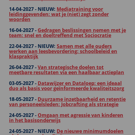
14-04-2027 -
NIEUW:
Mediatraining voor
leidinggevenden: wat je (niet) zegt zonder
woorden
16-04-2027 -
Gedragen beslissingen nemen met je
team: snel en doeltreffend met Sociocratie
22-04-2027 -
NIEUW:
Samen met alle ouders
werken aan leesbevordering: schoolbeleid en
klaspraktijk
26-04-2027 -
Van strategische doelen tot
meetbare resultaten via een haalbaar actieplan
03-05-2027 -
Datawijzer en Dataloep: een ideaal
duo als basis voor geïnformeerde kwaliteitszorg
18-05-2027 -
Duurzame inzetbaarheid en retentie
van personeelsleden: Jobcrafting als strategie
24-05-2027 -
Omgaan met agressie van kinderen
in het basisonderwijs
24-05-2027 -
NIEUW:
De nieuwe minimumdoelen