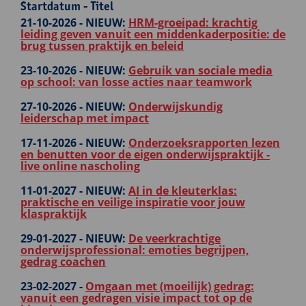
Startdatum - Titel
21-10-2026 -
NIEUW:
HRM-groeipad: krachtig
leiding geven vanuit een middenkaderpositie: de
brug tussen praktijk en beleid
23-10-2026 -
NIEUW:
Gebruik van sociale media
op school: van losse acties naar teamwork
27-10-2026 -
NIEUW:
Onderwijskundig
leiderschap met impact
17-11-2026 -
NIEUW:
Onderzoeksrapporten lezen
en benutten voor de eigen onderwijspraktijk -
live online nascholing
11-01-2027 -
NIEUW:
AI in de kleuterklas:
praktische en veilige inspiratie voor jouw
klaspraktijk
29-01-2027 -
NIEUW:
De veerkrachtige
onderwijsprofessional: emoties begrijpen,
gedrag coachen
23-02-2027 -
Omgaan met (moeilijk) gedrag:
vanuit een gedragen visie impact tot op de