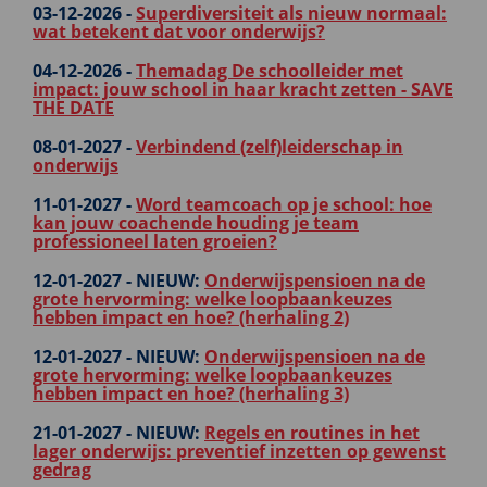
03-12-2026 -
Superdiversiteit als nieuw normaal:
wat betekent dat voor onderwijs?
04-12-2026 -
Themadag De schoolleider met
impact: jouw school in haar kracht zetten - SAVE
THE DATE
08-01-2027 -
Verbindend (zelf)leiderschap in
onderwijs
11-01-2027 -
Word teamcoach op je school: hoe
kan jouw coachende houding je team
professioneel laten groeien?
12-01-2027 -
NIEUW:
Onderwijspensioen na de
grote hervorming: welke loopbaankeuzes
hebben impact en hoe? (herhaling 2)
12-01-2027 -
NIEUW:
Onderwijspensioen na de
grote hervorming: welke loopbaankeuzes
hebben impact en hoe? (herhaling 3)
21-01-2027 -
NIEUW:
Regels en routines in het
lager onderwijs: preventief inzetten op gewenst
gedrag