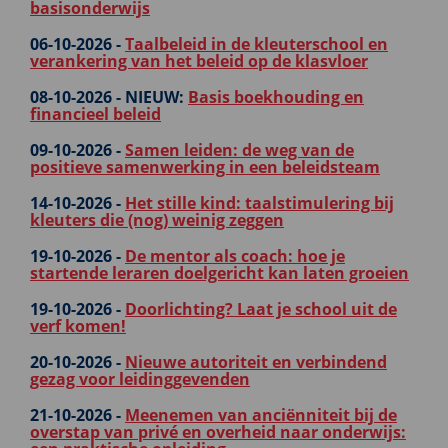
basisonderwijs
06-10-2026 -
Taalbeleid in de kleuterschool en
verankering van het beleid op de klasvloer
08-10-2026 -
NIEUW:
Basis boekhouding en
financieel beleid
09-10-2026 -
Samen leiden: de weg van de
positieve samenwerking in een beleidsteam
14-10-2026 -
Het stille kind: taalstimulering bij
kleuters die (nog) weinig zeggen
19-10-2026 -
De mentor als coach: hoe je
startende leraren doelgericht kan laten groeien
19-10-2026 -
Doorlichting? Laat je school uit de
verf komen!
20-10-2026 -
Nieuwe autoriteit en verbindend
gezag voor leidinggevenden
21-10-2026 -
Meenemen van anciënniteit bij de
overstap van privé en overheid naar onderwijs: