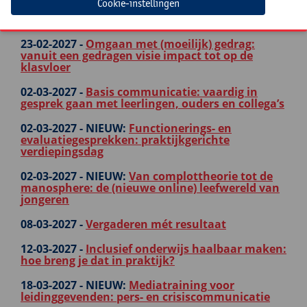
Cookie-instellingen
22-02-2027 -
Je school promoten met beperkte
tijd en beperkt budget? Een haalbare kaart!
23-02-2027 -
Omgaan met (moeilijk) gedrag:
vanuit een gedragen visie impact tot op de
klasvloer
02-03-2027 -
Basis communicatie: vaardig in
gesprek gaan met leerlingen, ouders en collega’s
02-03-2027 -
NIEUW:
Functionerings- en
evaluatiegesprekken: praktijkgerichte
verdiepingsdag
02-03-2027 -
NIEUW:
Van complottheorie tot de
manosphere: de (nieuwe online) leefwereld van
jongeren
08-03-2027 -
Vergaderen mét resultaat
12-03-2027 -
Inclusief onderwijs haalbaar maken:
hoe breng je dat in praktijk?
18-03-2027 -
NIEUW:
Mediatraining voor
leidinggevenden: pers- en crisiscommunicatie