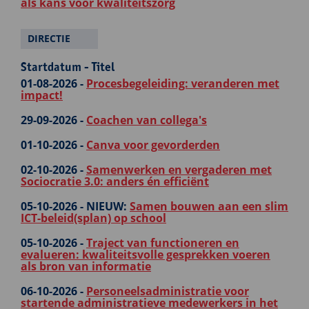
als kans voor kwaliteitszorg
DIRECTIE
Startdatum - Titel
01-08-2026 -
Procesbegeleiding: veranderen met
impact!
29-09-2026 -
Coachen van collega's
01-10-2026 -
Canva voor gevorderden
02-10-2026 -
Samenwerken en vergaderen met
Sociocratie 3.0: anders én efficiënt
05-10-2026 -
NIEUW:
Samen bouwen aan een slim
ICT-beleid(splan) op school
05-10-2026 -
Traject van functioneren en
evalueren: kwaliteitsvolle gesprekken voeren
als bron van informatie
06-10-2026 -
Personeelsadministratie voor
startende administratieve medewerkers in het