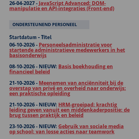
26-04-2027 -
JavaScript Advanced: DOM-
manipulatie en API-integraties (Front-end)
ONDERSTEUNEND PERSONEEL
Startdatum - Titel
06-10-2026 -
Personeelsadministratie voor
startende administratieve medewerkers in het
basisonderwijs
08-10-2026 -
NIEUW:
Basis boekhouding en
financieel beleid
21-10-2026 -
Meenemen van anciënniteit bij de
overstap van privé en overheid naar onderwijs:
een praktische opleiding
21-10-2026 -
NIEUW:
HRM-groeipad: krachtig
leiding geven vanuit een middenkaderpositie: de
brug tussen praktijk en beleid
23-10-2026 -
NIEUW:
Gebruik van sociale media
op school: van losse acties naar teamwork