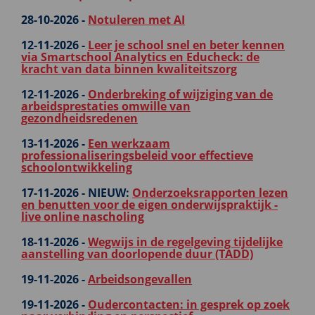
28-10-2026 -
Notuleren met AI
12-11-2026 -
Leer je school snel en beter kennen
via Smartschool Analytics en Educheck: de
kracht van data binnen kwaliteitszorg
12-11-2026 -
Onderbreking of wijziging van de
arbeidsprestaties omwille van
gezondheidsredenen
13-11-2026 -
Een werkzaam
professionaliseringsbeleid voor effectieve
schoolontwikkeling
17-11-2026 -
NIEUW:
Onderzoeksrapporten lezen
en benutten voor de eigen onderwijspraktijk -
live online nascholing
18-11-2026 -
Wegwijs in de regelgeving tijdelijke
aanstelling van doorlopende duur (TADD)
19-11-2026 -
Arbeidsongevallen
19-11-2026 -
Oudercontacten: in gesprek op zoek