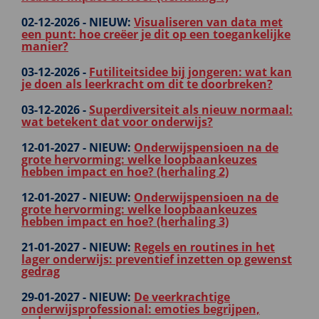
02-12-2026 -
NIEUW:
Visualiseren van data met
een punt: hoe creëer je dit op een toegankelijke
manier?
03-12-2026 -
Futiliteitsidee bij jongeren: wat kan
je doen als leerkracht om dit te doorbreken?
03-12-2026 -
Superdiversiteit als nieuw normaal:
wat betekent dat voor onderwijs?
12-01-2027 -
NIEUW:
Onderwijspensioen na de
grote hervorming: welke loopbaankeuzes
hebben impact en hoe? (herhaling 2)
12-01-2027 -
NIEUW:
Onderwijspensioen na de
grote hervorming: welke loopbaankeuzes
hebben impact en hoe? (herhaling 3)
21-01-2027 -
NIEUW:
Regels en routines in het
lager onderwijs: preventief inzetten op gewenst
gedrag
29-01-2027 -
NIEUW:
De veerkrachtige
onderwijsprofessional: emoties begrijpen,