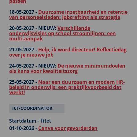
passen
18-05-2027 -
Duurzame inzetbaarheid en retentie
van personeelsleden: Jobcrafting als strategie
20-05-2027 -
NIEUW:
Verschillende
onderwijsvisies op school stroomlijnen: een
multi-aanpak
21-05-2027 -
Help, ik word directeur! Reflectiedag
over je nieuwe job
24-05-2027 -
NIEUW:
De nieuwe minimumdoelen
als kans voor kwaliteitszorg
25-05-2027 -
Naar een duurzaam en modern HR-
beleid in onderwijs: een praktijkvoorbeeld dat
werkt!
ICT-COÖRDINATOR
Startdatum - Titel
01-10-2026 -
Canva voor gevorderden