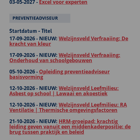
03-05-2027 -
Excel voor experten
PREVENTIEADVISEUR
Startdatum - Titel
17-09-2026 -
NIEUW:
Welzijnsveld Verfraaiing: De
kracht van kleur
17-09-2026 -
NIEUW:
Welzijnsveld Verfraaiing:
Onderhoud van schoolgebouwen
05-10-2026 -
Opleiding preventieadviseur
basisvorming
12-10-2026 -
NIEUW:
Welzijnsveld Leefmilieu:
Asbest op school | Lawaai en akoestiek
12-10-2026 -
NIEUW:
Welzijnsveld Leefmilieu: RA
Ventilatie | Thermische omgevingsfactoren
21-10-2026 -
NIEUW:
HRM-groeipad: krachtig
leiding geven vanuit een middenkaderpositie: de
brug tussen praktijk en beleid