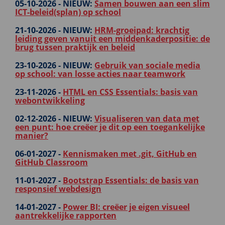
05-10-2026 -
NIEUW:
Samen bouwen aan een slim
ICT-beleid(splan) op school
21-10-2026 -
NIEUW:
HRM-groeipad: krachtig
leiding geven vanuit een middenkaderpositie: de
brug tussen praktijk en beleid
23-10-2026 -
NIEUW:
Gebruik van sociale media
op school: van losse acties naar teamwork
23-11-2026 -
HTML en CSS Essentials: basis van
webontwikkeling
02-12-2026 -
NIEUW:
Visualiseren van data met
een punt: hoe creëer je dit op een toegankelijke
manier?
06-01-2027 -
Kennismaken met .git, GitHub en
GitHub Classroom
11-01-2027 -
Bootstrap Essentials: de basis van
responsief webdesign
14-01-2027 -
Power BI: creëer je eigen visueel
aantrekkelijke rapporten