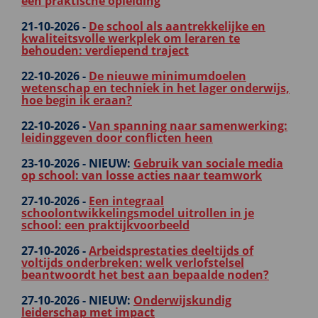
een praktische opleiding
21-10-2026 -
De school als aantrekkelijke en
kwaliteitsvolle werkplek om leraren te
behouden: verdiepend traject
22-10-2026 -
De nieuwe minimumdoelen
wetenschap en techniek in het lager onderwijs,
hoe begin ik eraan?
22-10-2026 -
Van spanning naar samenwerking:
leidinggeven door conflicten heen
23-10-2026 -
NIEUW:
Gebruik van sociale media
op school: van losse acties naar teamwork
27-10-2026 -
Een integraal
schoolontwikkelingsmodel uitrollen in je
school: een praktijkvoorbeeld
27-10-2026 -
Arbeidsprestaties deeltijds of
voltijds onderbreken: welk verlofstelsel
beantwoordt het best aan bepaalde noden?
27-10-2026 -
NIEUW:
Onderwijskundig
leiderschap met impact