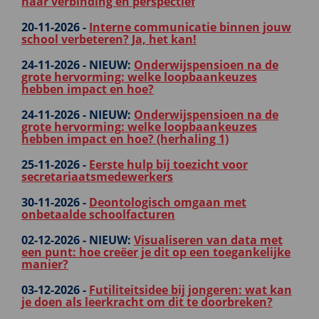
naar verbinding en perspectief
20-11-2026 -
Interne communicatie binnen jouw
school verbeteren? Ja, het kan!
24-11-2026 -
NIEUW:
Onderwijspensioen na de
grote hervorming: welke loopbaankeuzes
hebben impact en hoe?
24-11-2026 -
NIEUW:
Onderwijspensioen na de
grote hervorming: welke loopbaankeuzes
hebben impact en hoe? (herhaling 1)
25-11-2026 -
Eerste hulp bij toezicht voor
secretariaatsmedewerkers
30-11-2026 -
Deontologisch omgaan met
onbetaalde schoolfacturen
02-12-2026 -
NIEUW:
Visualiseren van data met
een punt: hoe creëer je dit op een toegankelijke
manier?
03-12-2026 -
Futiliteitsidee bij jongeren: wat kan
je doen als leerkracht om dit te doorbreken?