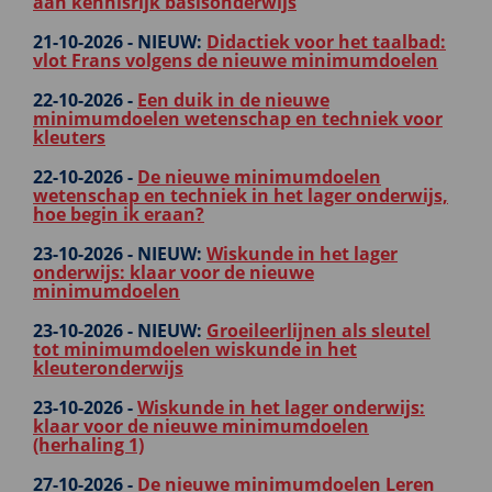
aan kennisrijk basisonderwijs
21-10-2026 -
NIEUW:
Didactiek voor het taalbad:
vlot Frans volgens de nieuwe minimumdoelen
22-10-2026 -
Een duik in de nieuwe
minimumdoelen wetenschap en techniek voor
kleuters
22-10-2026 -
De nieuwe minimumdoelen
wetenschap en techniek in het lager onderwijs,
hoe begin ik eraan?
23-10-2026 -
NIEUW:
Wiskunde in het lager
onderwijs: klaar voor de nieuwe
minimumdoelen
23-10-2026 -
NIEUW:
Groeileerlijnen als sleutel
tot minimumdoelen wiskunde in het
kleuteronderwijs
23-10-2026 -
Wiskunde in het lager onderwijs:
klaar voor de nieuwe minimumdoelen
(herhaling 1)
27-10-2026 -
De nieuwe minimumdoelen Leren