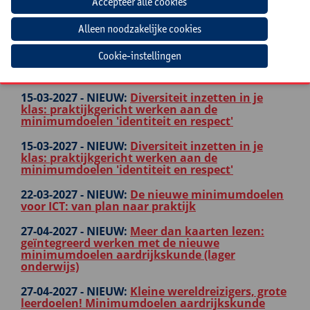
16-02-2027 -
Masterclass effectieve didactiek
Nederlands in de lagere school
Cookie-instellingen
18-02-2027 -
NIEUW:
Attitudes in de klas: zo
breng je minimumdoelen tot leven
15-03-2027 -
NIEUW:
Diversiteit inzetten in je
klas: praktijkgericht werken aan de
minimumdoelen 'identiteit en respect'
15-03-2027 -
NIEUW:
Diversiteit inzetten in je
klas: praktijkgericht werken aan de
minimumdoelen 'identiteit en respect'
22-03-2027 -
NIEUW:
De nieuwe minimumdoelen
voor ICT: van plan naar praktijk
27-04-2027 -
NIEUW:
Meer dan kaarten lezen:
geïntegreerd werken met de nieuwe
minimumdoelen aardrijkskunde (lager
onderwijs)
27-04-2027 -
NIEUW:
Kleine wereldreizigers, grote
leerdoelen! Minimumdoelen aardrijkskunde