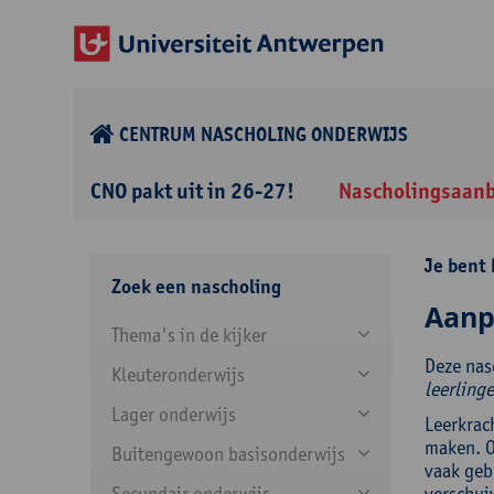
CENTRUM NASCHOLING ONDERWIJS
CNO pakt uit in 26-27!
Nascholingsaan
Je bent 
Zoek een nascholing
Aanp
Thema's in de kijker
Deze nas
Kleuteronderwijs
leerling
Lager onderwijs
Leerkrac
maken. Ov
Buitengewoon basisonderwijs
vaak geb
Secundair onderwijs
verschui