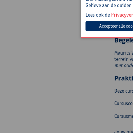
kni
Gelieve aan de duiden
Doelg
Lees ook de
Privacyver
Leerling
Begel
Maurits 
terrein 
met oude
Prakt
Deze cur
Cursusc
Cursusma
Jouw bij