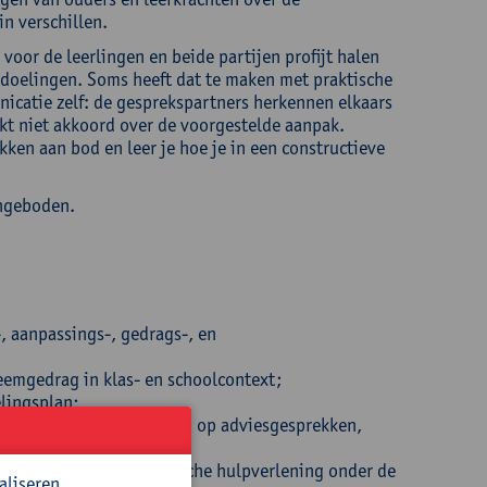
n verschillen.
voor de leerlingen en beide partijen profijt halen
bedoelingen. Soms heeft dat te maken met praktische
catie zelf: de gesprekspartners herkennen elkaars
kt niet akkoord over de voorgestelde aanpak.
ken aan bod en leer je hoe je in een constructieve
angeboden.
, aanpassings-, gedrags-, en
eemgedrag in klas- en schoolcontext;
elingsplan;
nicatie met de klemtoon op adviesgesprekken,
nde gesprekken;
schoolgerichte pedagogische hulpverlening onder de
aliseren.