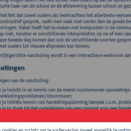
sche taak van de school en de afstemming tussen school en gezi
et feit dat zowel ouders als leerkrachten het allerbeste wensen 
constructief gesprek, raakt men vaak niet verder dan de goede 
ringen. Vaker heeft het te maken met knelpunten in de communi
p niet, houden er verschillende interpretaties op na of men raa
deze tweede dag komen dan ook de verschillende soorten gesprek
met ouders tot nieuwe afspraken kan komen.
ktijkgerichte nascholing wordt in een interactieve werkvorm a
ellingen
olgen van de nascholing:
 je inzicht in en kennis van de meest voorkomende opvoedings-
wikkelingsproblemen/stoornissen;
 je initiële kennis van handelingsplanning/aanpak i.v.m. probl
 je in staat tot het ontwikkelen van een concept voor een hand
it je communicatieve vaardigheden in verbindende oudercommu
eleidende gesprekken, slechtnieuwsgesprekken en confrontere
 je de basisinzichten van de methodiek van gezinsgerichte en 
cookies en scripts om je surfervaring zoveel mogelijk te optim