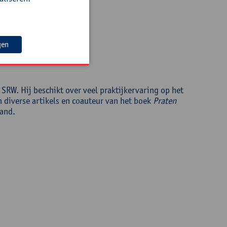
gen
wijs
RW. Hij beschikt over veel praktijkervaring op het
 diverse artikels en coauteur van het boek
Praten
land.