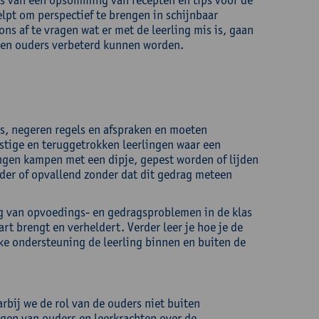
lpt om perspectief te brengen in schijnbaar
ns af te vragen wat er met de leerling mis is, gaan
n en ouders verbeterd kunnen worden.
les, negeren regels en afspraken en moeten
stige en teruggetrokken leerlingen waar een
ingen kampen met een dipje, gepest worden of lijden
nder of opvallend zonder dat dit gedrag meteen
ng van opvoedings- en gedragsproblemen in de klas
rt brengt en verheldert. Verder leer je hoe je de
lke ondersteuning de leerling binnen en buiten de
bij we de rol van de ouders niet buiten
gen van ouders en leerkrachten over de