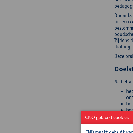
pedagogi
Ondanks h
uit een 
beslomme
boodscha
Tijdens 
dialoog 
Deze pra
Doelst
Na het v
heb
ont
heb
ben
bez
CNO gebruikt cookies
beg
heb
CNO maakt gebruik van 