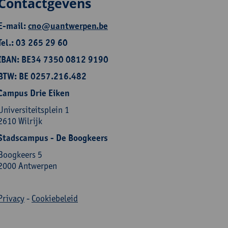
Contactgevens
E-mail:
cno@uantwerpen.be
Tel.: 03 265 29 60
IBAN: BE34 7350 0812 9190
BTW: BE 0257.216.482
Campus Drie Eiken
Universiteitsplein 1
2610 Wilrijk
Stadscampus - De Boogkeers
Boogkeers 5
2000 Antwerpen
Privacy
-
Cookiebeleid