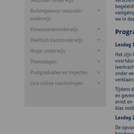
begeleid
Buitengewoon secundair
vastgelop
onderwijs
we in de
Volwassenenonderwijs
Prog
Deeltijds kunstonderwijs
Lesdag 1
Hoger onderwijs
Het zijn 
voortdur
Themadagen
leerkrac
Postgraduaten en trajecten
onder ee
verklaar
Live online nascholingen
Tijdens 
en geven 
ernst en
klas nodi
Lesdag 
De opvoe
beschouw