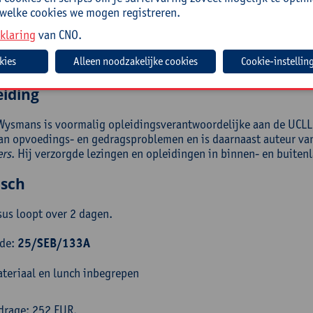
e.
 welke cookies we mogen registreren.
roep
klaring
van CNO.
Cookie-instellin
enbegeleiders, leerzorgcoaches en leerkrachten secundair onder
eiding
Wysmans is voormalig opleidingsverantwoordelijke aan de UCLL S
van opvoedings- en gedragsproblemen en is daarnaast auteur van
rs
. Hij verzorgde lezingen en opleidingen in binnen- en buiten
isch
sus loopt over 2 dagen.
ode:
25/SEB/133A
teriaal en lunch inbegrepen
drage: 252 EUR.