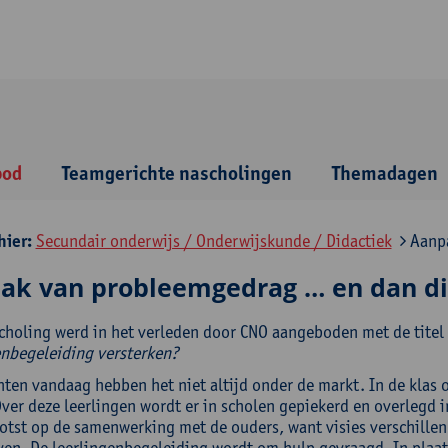
bod
Teamgerichte nascholingen
Themadagen
hier:
Secundair onderwijs / Onderwijskunde / Didactiek
Aanpa
ak van probleemgedrag … en dan di
choling werd in het verleden door CNO aangeboden met de titel
enbegeleiding versterken?
hten vandaag hebben het niet altijd onder de markt. In de klas 
er deze leerlingen wordt er in scholen gepiekerd en overlegd in
otst op de samenwerking met de ouders, want visies verschille
ven. De leerlingenbegeleiding wordt om hulp gevraagd. In plaa