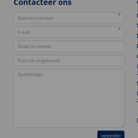
Contacteer ons
*
*