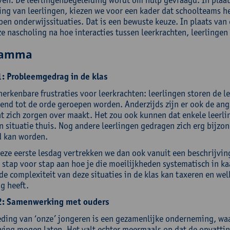
ing van leerlingen, kiezen we voor een kader dat schoolteams he
en onderwijssituaties. Dat is een bewuste keuze. In plaats van o
ze nascholing na hoe interacties tussen leerkrachten, leerlinge
ramma
: Probleemgedrag in de klas
herkenbare frustraties voor leerkrachten: leerlingen storen de 
end tot de orde geroepen worden. Anderzijds zijn er ook de ang
ht zich zorgen over maakt. Het zou ook kunnen dat enkele leerl
n situatie thuis. Nog andere leerlingen gedragen zich erg bijzo
d kan worden.
deze eerste lesdag vertrekken we dan ook vanuit een beschrijvi
stap voor stap aan hoe je die moeilijkheden systematisch in kaa
 de complexiteit van deze situaties in de klas kan taxeren en we
g heeft.
2: Samenwerking met ouders
ding van ‘onze’ jongeren is een gezamenlijke onderneming, waar
ing mogen laten. Het valt echter meermaals op dat de opvattin