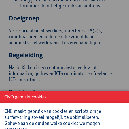
formulier door het gebruik van add-ons.
Doelgroep
Secretariaatsmedewerkers, directeurs, TA(C)s,
coördinatoren en iedereen die zijn of haar
administratief werk wenst te vereenvoudigen
Begeleiding
Mario Kicken is een enthousiaste leerkracht
informatica, gedreven ICT-coördinator en freelance
ICT-consultant.
Praktisch
CNO gebruikt cookies
Cursuscode:
25/OP/034A
CNO maakt gebruik van cookies en scripts om je
Cursusmateriaal en lunch inbegrepen
surfervaring zoveel mogelijk te optimaliseren.
Gelieve aan de duiden welke cookies we mogen