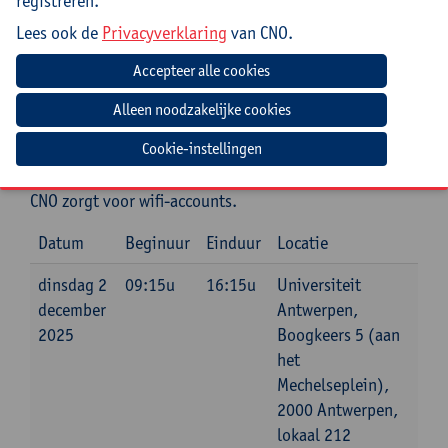
registreren.
Jouw bijdrage: 132 EUR.
Inlichtingen bij: Reinhilde Mampuys, ,
Lees ook de
Privacyverklaring
van CNO.
reinhilde.mampuys@uantwerpen.be
Mee te brengen door cursist
Cookie-instellingen
Opgeladen laptop (en lader) + de inloggegevens van je
Google-account.
CNO zorgt voor wifi-accounts.
Datum
Beginuur
Einduur
Locatie
dinsdag 2
09:15u
16:15u
Universiteit
december
Antwerpen,
2025
Boogkeers 5 (aan
het
Mechelseplein),
2000 Antwerpen,
lokaal 212