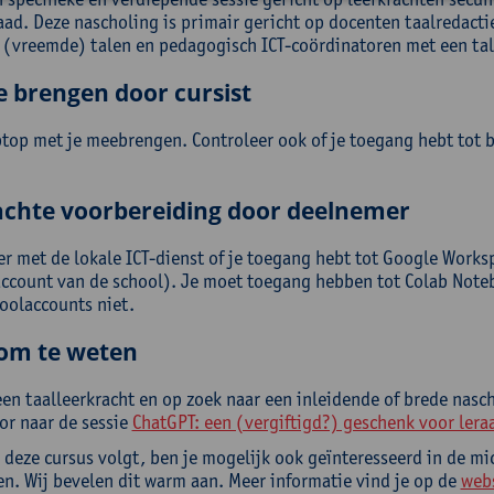
aad. Deze nascholing is primair gericht op docenten taalredacti
(vreemde) talen en pedagogisch ICT-coördinatoren met een tal
e brengen door cursist
ptop met je meebrengen. Controleer ook of je toegang hebt tot b
chte voorbereiding door deelnemer
er met de lokale ICT-dienst of je toegang hebt tot Google Works
ccount van de school). Je moet toegang hebben tot Colab Noteb
oolaccounts niet.
om te weten
een taalleerkracht en op zoek naar een inleidende of brede nasc
or naar de sessie
ChatGPT: een (vergiftigd?) geschenk voor leraa
 deze cursus volgt, ben je mogelijk ook geïnteresseerd in de mi
n. Wij bevelen dit warm aan. Meer informatie vind je op de
web