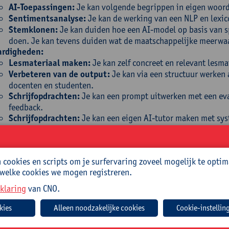
AI-Toepassingen:
Je kan volgende begrippen in eigen woord
Sentimentsanalyse:
Je kan de werking van een NLP en lexic
Stemklonen:
Je kan duiden hoe een AI-model op basis van s
doen. Je kan tevens duiden wat de maatschappelijke meerwaa
ardigheden:
Lesmateriaal maken:
Je kan zelf concreet en relevant lesm
Verbeteren van de output:
Je kan via een structuur werken 
docenten en studenten.
Schrijfopdrachten:
Je kan een prompt uitwerken met een eva
feedback.
Schrijfopdrachten:
Je kan een eigen AI-tutor maken met sys
feedback bij schrijfopdrachten.
Sentimentsanalyse:
Je kan een NLP en lexicon aanwenden om
analyseren.
cookies en scripts om je surfervaring zoveel mogelijk te optim
Transcriptie:
Je kan een speech-to-tekst-model gebruiken om
 welke cookies we mogen registreren.
Stemklonen:
Je kan een TTS en STT model gebruiken om het 
uitspraakopdracht (Engels, Duits …)
klaring
van CNO.
roep
Cookie-instellin
en specifieke en verdiepende sessie gericht op leerkrachten secu