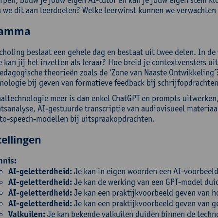
 we dit aan leerdoelen? Welke leerwinst kunnen we verwachten 
ramma
choling beslaat een gehele dag en bestaat uit twee delen. In d
 kan jij het inzetten als leraar? Hoe breid je contextvensters 
pedagogische theorieën zoals de ‘Zone van Naaste Ontwikkeling
nologie bij geven van formatieve feedback bij schrijfopdrachten
altechnologie meer is dan enkel ChatGPT en prompts uitwerken,
tsanalyse, AI-gestuurde transcriptie van audiovisueel materiaal
-to-speech-modellen bij uitspraakopdrachten.
ellingen
nnis:
AI-geletterdheid:
Je kan in eigen woorden een AI-voorbeeld 
AI-geletterdheid:
Je kan de werking van een GPT-model dui
AI-geletterdheid:
Je kan een praktijkvoorbeeld geven van hoe
AI-geletterdheid:
Je kan een praktijkvoorbeeld geven van g
Valkuilen:
Je kan bekende valkuilen duiden binnen de technol