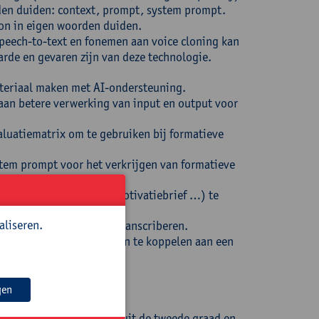
en duiden: context, prompt, system prompt.
on in eigen woorden duiden.
peech-to-text en fonemen aan voice cloning kan
rde en gevaren zijn van deze technologie.
ateriaal maken met AI-ondersteuning.
aan betere verwerking van input en output voor
luatiematrix om te gebruiken bij formatieve
tem prompt voor het verkrijgen van formatieve
 een tekst (recensie, motivatiebrief …) te
aliseren.
 een audiofragment te transcriberen.
uitwerken van stemklonen te koppelen aan een
gen
ndair en hoger onderwijs uit de tweede graad en