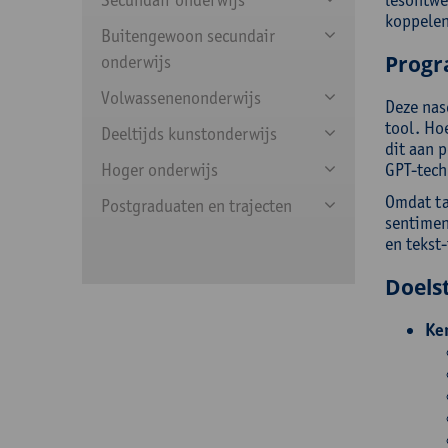
koppelen
Buitengewoon secundair
Prog
onderwijs
Volwassenenonderwijs
Deze nas
tool. Hoe
Deeltijds kunstonderwijs
dit aan 
Hoger onderwijs
GPT-tech
Omdat ta
Postgraduaten en trajecten
sentimen
en tekst
Doelst
Ke