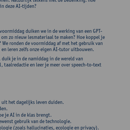
in deze AI-tijden?
e voormiddag duiken we in de werking van een GPT-
uit om zo nieuw lesmateriaal te maken? Hoe koppel je
’? We ronden de voormiddag af met het gebruik van
 en leren zelfs onze eigen AI-tutor uitbouwen.
 duik je in de namiddag in de wereld van
, taalredactie en leer je meer over speech-to-text
uit het dagelijks leven duiden.
den.
 je AI in de klas brengt.
ewenst gebruik van de technologie.
ogie (zoals hallucinaties, ecologie en privacy).