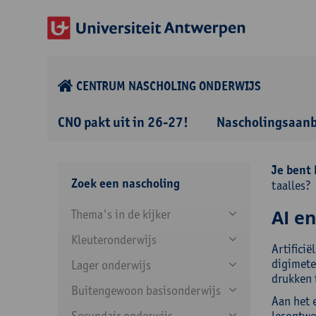
CENTRUM NASCHOLING ONDERWIJS
CNO pakt uit in 26-27!
Nascholingsaan
Je bent 
Zoek een nascholing
taalles?
AI en
Thema's in de kijker
Kleuteronderwijs
Artificië
digimete
Lager onderwijs
drukken t
Buitengewoon basisonderwijs
Aan het e
Secundair onderwijs
lesontwe