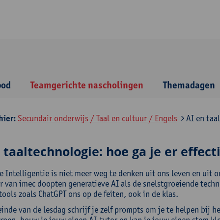
bod
Teamgerichte nascholingen
Themadagen
hier:
Secundair onderwijs / Taal en cultuur / Engels
AI en taal
 taaltechnologie: hoe ga je er effect
le Intelligentie is niet meer weg te denken uit ons leven en uit
r van imec doopten generatieve AI als de snelstgroeiende techn
ools zoals ChatGPT ons op de feiten, ook in de klas.
inde van de lesdag schrijf je zelf prompts om je te helpen bij h
rpen, bouw je jouw eigen AI-tutor en kan je jouw eigen stem kl