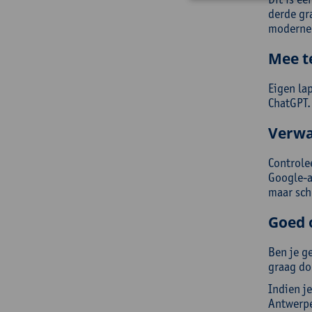
derde gr
moderne 
Mee t
Eigen la
ChatGPT.
Verwa
Controle
Google-a
maar sch
Goed 
Ben je g
graag do
Indien je
Antwerpe