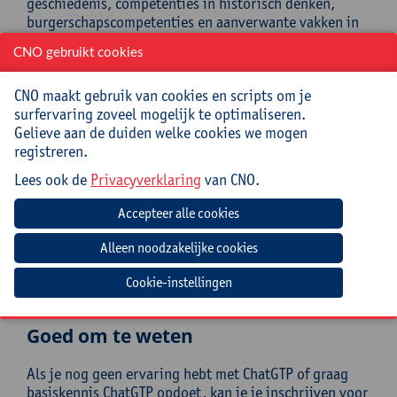
geschiedenis, competenties in historisch denken,
burgerschapscompetenties en aanverwante vakken in
het secundair en het hoger onderwijs.
CNO gebruikt cookies
De nascholing richt zich zowel op leerkrachten zonder
voorkennis van GenAI-tools, als op leerkrachten die
CNO maakt gebruik van cookies en scripts om je
reeds met GenAI aan de slag zijn gegaan.
surfervaring zoveel mogelijk te optimaliseren.
Gelieve aan de duiden welke cookies we mogen
Mee te brengen door cursist
registreren.
Lees ook de
Privacyverklaring
van CNO.
Een opgeladen laptop
Verwachte voorbereiding door
deelnemer
We vragen de deelnemers om alvast een account bij de
Cookie-instellingen
gratis versie van ChatGPT aan te maken.
Goed om te weten
Als je nog geen ervaring hebt met ChatGTP of graag
basiskennis ChatGTP opdoet, kan je je inschrijven voor