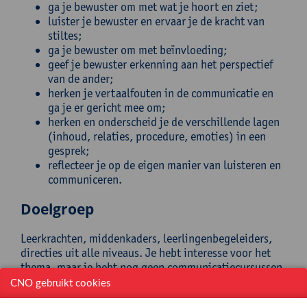
ga je bewuster om met wat je hoort en ziet;
luister je bewuster en ervaar je de kracht van
stiltes;
ga je bewuster om met beïnvloeding;
geef je bewuster erkenning aan het perspectief
van de ander;
herken je vertaalfouten in de communicatie en
ga je er gericht mee om;
herken en onderscheid je de verschillende lagen
(inhoud, relaties, procedure, emoties) in een
gesprek;
reflecteer je op de eigen manier van luisteren en
communiceren.
Doelgroep
Leerkrachten, middenkaders, leerlingenbegeleiders,
directies uit alle niveaus. Je hebt interesse voor het
thema, maar je hebt nog geen communicatiecursussen
en/of trainingen gevolgd.
CNO gebruikt cookies