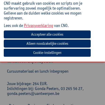
Begeleiding
CNO maakt gebruik van cookies en scripts om je
surfervaring zoveel mogelijk te optimaliseren.
Ann Geentjens, klinisch psychologe, voormalig
Gelieve aan de duiden welke cookies we mogen
leerkracht psychologie en gesprekstechnieken,
registreren.
voormalig leerlingenbegeleider, nascholer rond
Lees ook de
Privacyverklaring
van CNO.
thema’s communicatie-motivatie-verbinding-angsten-
stress-zelfzorg
Praktisch
Deze cursus loopt over 2 dagen.
Cookie-instellingen
Cursuscode:
26/OND/018A
Cursusmateriaal en lunch inbegrepen
Jouw bijdrage: 264 EUR.
Inlichtingen bij: Gonda Peeters, 03 265 56 27,
gonda.peeters@uantwerpen.be