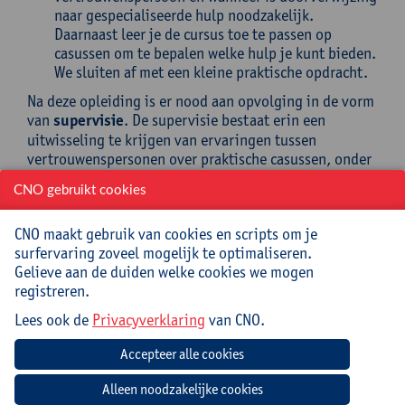
naar gespecialiseerde hulp noodzakelijk.
Daarnaast leer je de cursus toe te passen op
casussen om te bepalen welke hulp je kunt bieden.
We sluiten af met een kleine praktische opdracht.
Na deze opleiding is er nood aan opvolging in de vorm
van
supervisie
. De supervisie bestaat erin een
uitwisseling te krijgen van ervaringen tussen
vertrouwenspersonen over praktische casussen, onder
begeleiding van de lesgever. De supervisie wordt in
CNO gebruikt cookies
het voorjaar
ingevuld met een ViP-dag, Vertrouwen
in Personen.
Hierop worden de vertrouwenspersonen
CNO maakt gebruik van cookies en scripts om je
die de basisopleiding reeds gevolgd hebben
surfervaring zoveel mogelijk te optimaliseren.
uitgenodigd. Er worden een twintigtal workshops
Gelieve aan de duiden welke cookies we mogen
aangeboden en er is ruimte voor ervaringsuitwisseling
registreren.
en casusbespreking. Het supervisiemoment is een
wettelijk verplichte, jaarlijkse samenkomst van
Lees ook de
Privacyverklaring
van CNO.
vertrouwenspersonen. In de loop van het schooljaar
wordt ook nog een supervisiemoment ingericht.
Doelstellingen