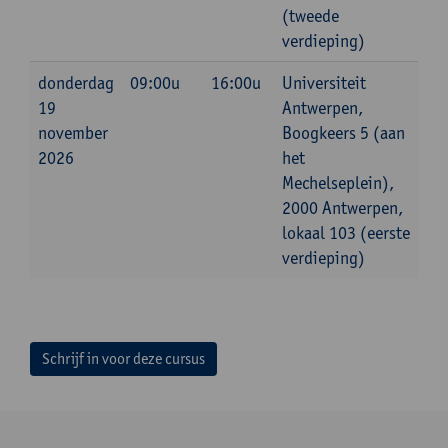
(tweede
verdieping)
donderdag
09:00u
16:00u
Universiteit
19
Antwerpen,
november
Boogkeers 5 (aan
2026
het
Mechelseplein),
2000 Antwerpen,
lokaal 103 (eerste
verdieping)
Schrijf in voor deze cursus