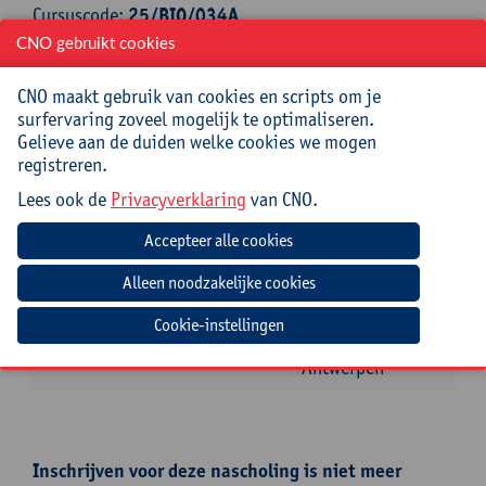
Cursuscode:
25/BIO/034A
CNO gebruikt cookies
Jouw bijdrage: 66 EUR.
CNO maakt gebruik van cookies en scripts om je
Inlichtingen bij: Miet Oost, 03 265 29 79,
surfervaring zoveel mogelijk te optimaliseren.
miet.oost@uantwerpen.be
Gelieve aan de duiden welke cookies we mogen
registreren.
Datum
Beginuur
Einduur
Locatie
Lees ook de
Privacyverklaring
van CNO.
woensdag
13:30u
16:30u
Instituut voor
26
Tropische
november
Geneeskunde,
2025
Nationalestraat
Cookie-instellingen
155, 2000
Antwerpen
Inschrijven voor deze nascholing is niet meer