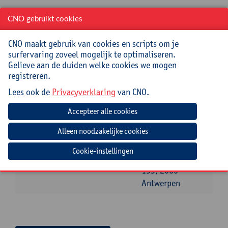
Cursuscode:
26/BIO/034A
CNO gebruikt cookies
CNO maakt gebruik van cookies en scripts om je
Jouw bijdrage: 69 EUR.
surfervaring zoveel mogelijk te optimaliseren.
Inlichtingen bij: Miet Oost, 03 265 29 79,
Gelieve aan de duiden welke cookies we mogen
miet.oost@uantwerpen.be
registreren.
Lees ook de
Privacyverklaring
van CNO.
Datum
Beginuur
Einduur
Locatie
dinsdag
13:30u
16:30u
Instituut voor
17
Tropische
november
Geneeskunde,
Cookie-instellingen
2026
Nationalestraat
155, 2000
Antwerpen