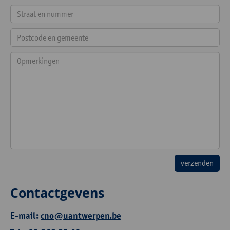
Contactgevens
E-mail:
cno@uantwerpen.be