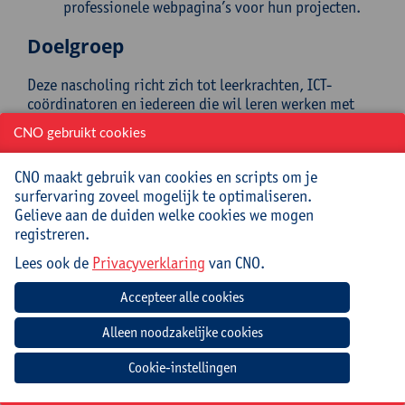
professionele webpagina’s voor hun projecten.
Doelgroep
Deze nascholing richt zich tot leerkrachten, ICT-
coördinatoren en iedereen die wil leren werken met
Bootstrap. Basiskennis van HTML en CSS is sterk
CNO gebruikt cookies
aanbevolen, maar niet strikt noodzakelijk.
Het is aanbevolen om vooraf de nascholing HTML en
CNO maakt gebruik van cookies en scripts om je
CSS Essentials te volgen.
surfervaring zoveel mogelijk te optimaliseren.
Gelieve aan de duiden welke cookies we mogen
Mee te brengen door cursist
registreren.
Opgeladen laptop (Windows/MacOS)
Lees ook de
Privacyverklaring
van CNO.
Verwachte voorbereiding door
deelnemer
Installeer ZEKER op voorhand:
Cookie-instellingen
Firefox (OF Chrome)
Visual Studio Code (NIET Visual Studio!)