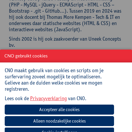
(PHP - MySQL - jQuery - ECMAScript - HTML - CSS –
Bootstrap - .git - GitHub…). Tussen 2019 en 2024 was
hij ook docent bij Thomas More Kempen - Tech & IT en
onderwees daar statische websites (HTML & CSS) en
interactieve websites (JavaScript).
Sinds 2002 is hij ook zaakvoerder van Uneek Concepts
bv.
Praktisch
CNO gebruikt cookies
CNO maakt gebruik van cookies en scripts om je
Cursuscode:
25/INF/036A
surfervaring zoveel mogelijk te optimaliseren.
Gelieve aan de duiden welke cookies we mogen
Syllabus, digitaal materiaal en lunch inbegrepen.
registreren.
Lees ook de
Privacyverklaring
van CNO.
Jouw bijdrage: 132 EUR.
Inlichtingen bij: Miet Oost, 03 265 29 79,
miet.oost@uantwerpen.be
Mee te brengen door cursist