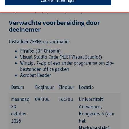
Cookie-instellingen
Opgeladen laptop (Windows/MacOS)
Verwachte voorbereiding door
deelnemer
Installeer ZEKER op voorhand:
Firefox (OF Chrome)
Visual Studio Code (NIET Visual Studio!)
Winzip, 7-zip of een ander programma om zip-
bestanden uit te pakken
Acrobat Reader
Datum
Beginuur
Einduur
Locatie
maandag
09:30u
16:30u
Universiteit
20
Antwerpen,
oktober
Boogkeers 5 (aan
2025
het
Mechelseplein),