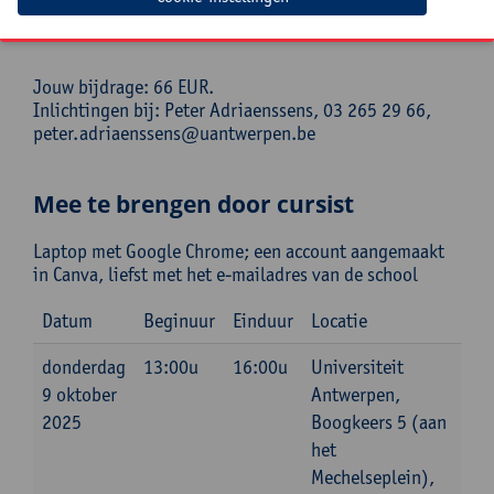
sessie(CANVA voor beginneers) in de voormiddag, dan
kan je gratis deelnemen aan het lunchbuffet.
Jouw bijdrage: 66 EUR.
Inlichtingen bij: Peter Adriaenssens, 03 265 29 66,
peter.adriaenssens@uantwerpen.be
Mee te brengen door cursist
Laptop met Google Chrome; een account aangemaakt
in Canva, liefst met het e-mailadres van de school
Datum
Beginuur
Einduur
Locatie
donderdag
13:00u
16:00u
Universiteit
9 oktober
Antwerpen,
2025
Boogkeers 5 (aan
het
Mechelseplein),