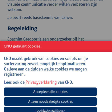
visuele communicatie verder willen verbeteren zijn
welkom.
Je bezit reeds basiskennis van Canva.
Begeleiding
Joachim Gregoor is een onderzoeker bij het
expertisecentrum PXL Zorginnovatie. Hij heeft een
CNO gebruikt cookies
passie voor elektronisch leren binnen de zorgsector en
heeft gewerkt aan projecten zoals Healthline, dat zich
CNO maakt gebruik van cookies en scripts om je
richt op het gebruik van didactische video’s en
surfervaring zoveel mogelijk te optimaliseren.
elektronische leervormen in de zorg. Zijn werk draagt
Gelieve aan de duiden welke cookies we mogen
bij aan de verbetering van zorg door middel van
registreren.
innovatieve leermethoden.
Lees ook de
Privacyverklaring
van CNO.
Praktisch
Cursuscode:
25/OND/215A
Cursusmateriaal inbegrepen. Volg je ook de
Cookie-instellingen