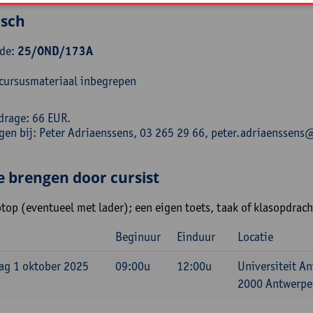
isch
ode:
25/OND/173A
 cursusmateriaal inbegrepen
drage: 66 EUR.
ngen bij: Peter Adriaenssens, 03 265 29 66, peter.adriaenssen
e brengen door cursist
top (eventueel met lader); een eigen toets, taak of klasopdrach
Beginuur
Einduur
Locatie
g 1 oktober 2025
09:00u
12:00u
Universiteit A
2000 Antwerpen