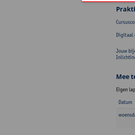
Prakt
Cursusc
Digitaal
Jouw bij
Inlichti
Mee t
Eigen lap
Datum
woensda