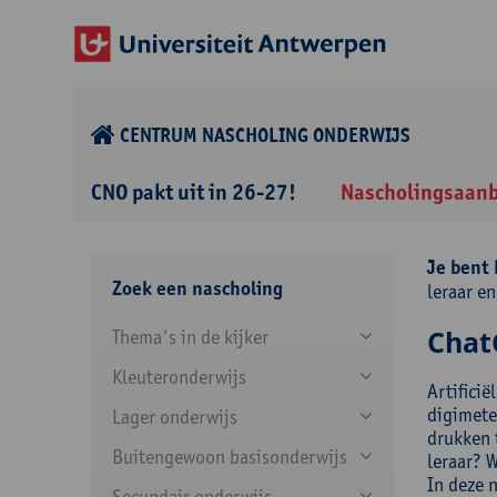
CENTRUM NASCHOLING ONDERWIJS
CNO pakt uit in 26-27!
Nascholingsaan
Je bent 
Zoek een nascholing
leraar en
ChatG
Thema's in de kijker
Kleuteronderwijs
Artificië
digimete
Lager onderwijs
drukken t
Buitengewoon basisonderwijs
leraar? 
In deze 
Secundair onderwijs