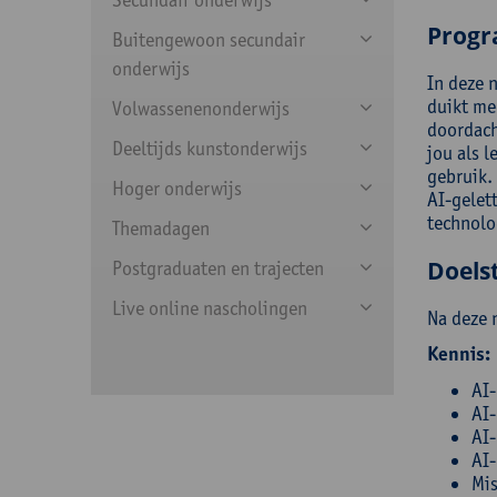
Prog
Buitengewoon secundair
onderwijs
In deze n
duikt me
Volwassenenonderwijs
doordach
Deeltijds kunstonderwijs
jou als l
gebruik.
Hoger onderwijs
AI-gelet
technolo
Themadagen
Doelst
Postgraduaten en trajecten
Live online nascholingen
Na deze 
Kennis:
AI-
AI-
AI-
AI-
Mis