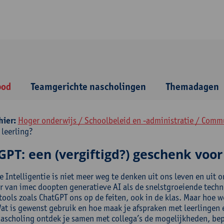
bod
Teamgerichte nascholingen
Themadagen
hier:
Hoger onderwijs / Schoolbeleid en -administratie / Comm
 leerling?
PT: een (vergiftigd?) geschenk voor 
le Intelligentie is niet meer weg te denken uit ons leven en uit
r van imec doopten generatieve AI als de snelstgroeiende techn
ools zoals ChatGPT ons op de feiten, ook in de klas. Maar hoe we
Wat is gewenst gebruik en hoe maak je afspraken met leerlingen
nascholing ontdek je samen met collega’s de mogelijkheden, be