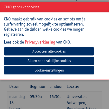
goede en open communicatie kan bijdragen tot een
CNO gebruikt cookies
sterke verdieping van onze onderlinge relaties.
Praktisch
CNO maakt gebruik van cookies en scripts om je
surfervaring zoveel mogelijk te optimaliseren.
Gelieve aan de duiden welke cookies we mogen
Deze cursus loopt over 3 dagen.
registreren.
Cursuscode:
26/OND/189A
Lees ook de
Privacyverklaring
van CNO.
Cursusmateriaal en lunch inbegrepen
Jouw bijdrage: 387 EUR.
Inlichtingen bij: Gonda Peeters, 03 265 56 27,
Cookie-instellingen
gonda.peeters@uantwerpen.be
Datum
Beginuur
Einduur
Locatie
maandag
09:30u
16:30u
Universiteit
18
Antwerpen,
januari
Boogkeers 5 (aan