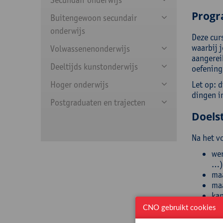
Prog
Buitengewoon secundair
onderwijs
Deze cur
waarbij 
Volwassenenonderwijs
aangerei
Deeltijds kunstonderwijs
oefening
Hoger onderwijs
Let op: d
dingen in
Postgraduaten en trajecten
Doelst
Na het v
wer
…)
maa
maa
kan
kop
CNO gebruikt cookies