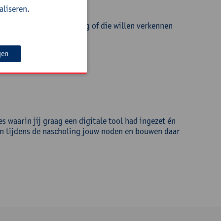
aliseren.
igen digitale leeromgeving of die willen verkennen
gen
s waarin jij graag een digitale tool had ingezet én
dan tijdens de nascholing jouw noden en bouwen daar