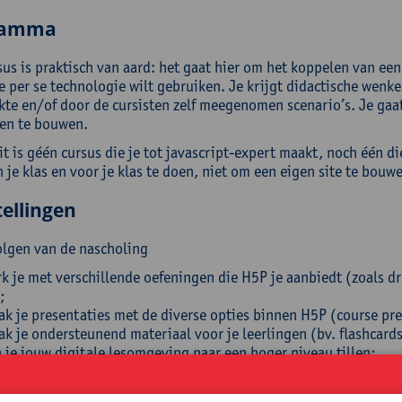
ramma
sus is praktisch van aard: het gaat hier om het koppelen van een
je per se technologie wilt gebruiken. Je krijgt didactische wenk
kte en/of door de cursisten zelf meegenomen scenario’s. Je gaat
en te bouwen.
it is géén cursus die je tot javascript-expert maakt, noch één d
 je klas en voor je klas te doen, niet om een eigen site te bouw
ellingen
olgen van de nascholing
k je met verschillende oefeningen die H5P je aanbiedt (zoals dra
;
k je presentaties met de diverse opties binnen H5P (course pres
k je ondersteunend materiaal voor je leerlingen (bv. flashcards
 je jouw digitale lesomgeving naar een hoger niveau tillen;
pel je een probleem aan een oplossing in H5P.