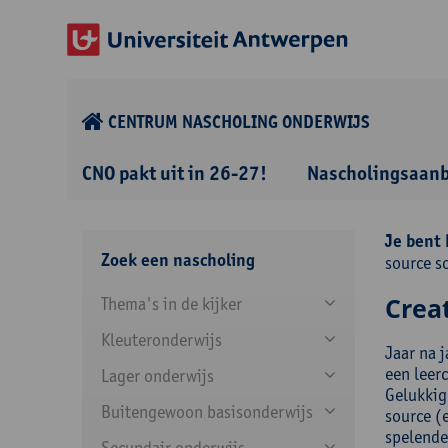
CENTRUM NASCHOLING ONDERWIJS
CNO pakt uit in 26-27!
Nascholingsaan
Je bent 
Zoek een nascholing
source s
Creat
Thema's in de kijker
Kleuteronderwijs
Jaar na j
een leerc
Lager onderwijs
Gelukkig 
Buitengewoon basisonderwijs
source (
spelende
Secundair onderwijs