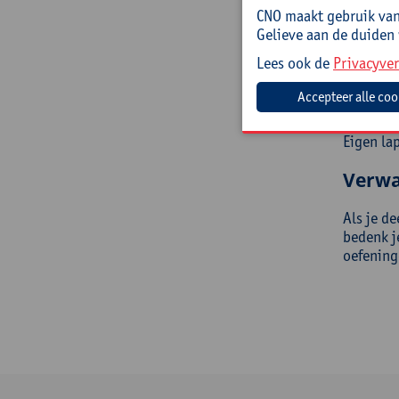
Doelg
CNO maakt gebruik van 
Gelieve aan de duiden
Leraren 
Lees ook de
Privacyver
wat buit
Mee t
Eigen la
Verwa
Als je de
bedenk j
oefening