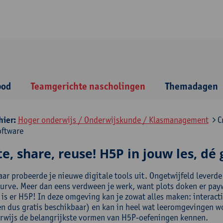
bod
Teamgerichte nascholingen
Themadagen
hier:
Hoger onderwijs / Onderwijskunde / Klasmanagement
Cr
oftware
e, share, reuse! H5P in jouw les, dé
aar probeerde je nieuwe digitale tools uit. Ongetwijfeld leverde
urve. Meer dan eens verdween je werk, want plots doken er paywa
is er H5P! In deze omgeving kan je zowat alles maken: interacti
en dus gratis beschikbaar) en kan in heel wat leeromgevingen wo
rwijs de belangrijkste vormen van H5P-oefeningen kennen.