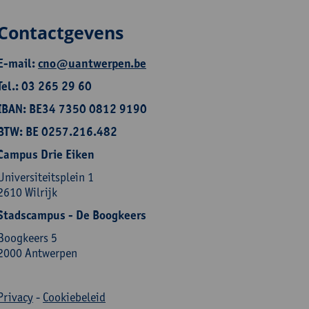
Contactgevens
E-mail:
cno@uantwerpen.be
Tel.: 03 265 29 60
IBAN: BE34 7350 0812 9190
BTW: BE 0257.216.482
Campus Drie Eiken
Universiteitsplein 1
2610 Wilrijk
Stadscampus - De Boogkeers
Boogkeers 5
2000 Antwerpen
Privacy
-
Cookiebeleid