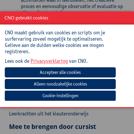
proces en eenvoudige observatie of evaluatie op
elkaar afgestemd zijn;
pas je bestaande activiteiten aan zodat ze bewust
CNO gebruikt cookies
en doelgericht bijdragen aan de nieuwe
leerdoelen;
CNO maakt gebruik van cookies en scripts om je
plan en begeleid je bewust en met meer
surfervaring zoveel mogelijk te optimaliseren.
vertrouwen muzische momenten in de
Gelieve aan de duiden welke cookies we mogen
kleuterklas;
registreren.
sta je open voor het creatieve proces van
Lees ook de
Privacyverklaring
van CNO.
kleuters en laat je ruimte voor hun ideeën en
initiatieven;
zet je muzische vorming in als volwaardig en
betekenisvol leergebied binnen het
kleuteronderwijs.
Cookie-instellingen
Doelgroep
Leerkrachten uit het kleuteronderwijs
Mee te brengen door cursist