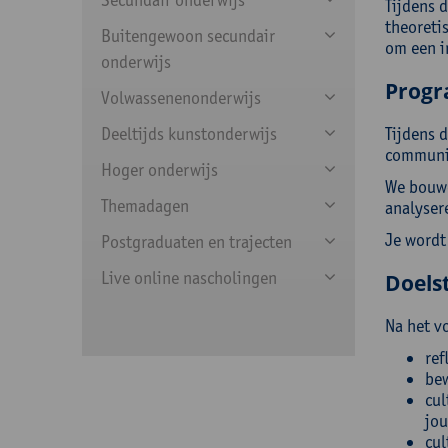
Tijdens d
theoreti
Buitengewoon secundair
om een i
onderwijs
Prog
Volwassenenonderwijs
Deeltijds kunstonderwijs
Tijdens 
communic
Hoger onderwijs
We bouwe
Themadagen
analyser
Je wordt
Postgraduaten en trajecten
Live online nascholingen
Doelst
Na het v
ref
bew
cul
jou
cul