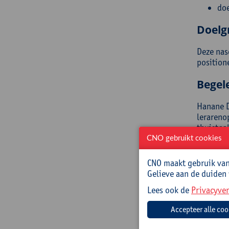
doe
Doelg
Deze nas
positione
Begel
Hanane D
lerareno
thuistaa
CNO gebruikt cookies
Jolien E
vervolgs
CNO maakt gebruik van 
niet-thu
Gelieve aan de duiden
Prakt
Lees ook de
Privacyver
Cursusc