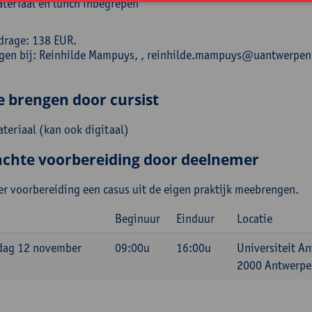
teriaal en lunch inbegrepen
drage: 138 EUR.
ngen bij: Reinhilde Mampuys, , reinhilde.mampuys@uantwerpen
e brengen door cursist
ateriaal (kan ook digitaal)
chte voorbereiding door deelnemer
er voorbereiding een casus uit de eigen praktijk meebrengen.
Beginuur
Einduur
Locatie
dag 12 november
09:00u
16:00u
Universiteit A
2000 Antwerpen