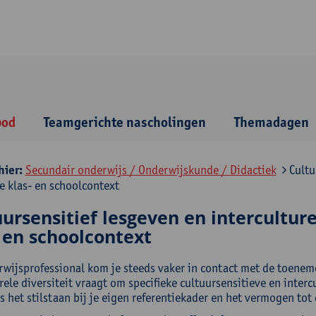
bod
Teamgerichte nascholingen
Themadagen
hier:
Secundair onderwijs / Onderwijskunde / Didactiek
Cultu
e klas- en schoolcontext
uursensitief lesgeven en intercultu
 en schoolcontext
rwijsprofessional kom je steeds vaker in contact met de toene
rele diversiteit vraagt om specifieke cultuursensitieve en inter
is het stilstaan bij je eigen referentiekader en het vermogen to