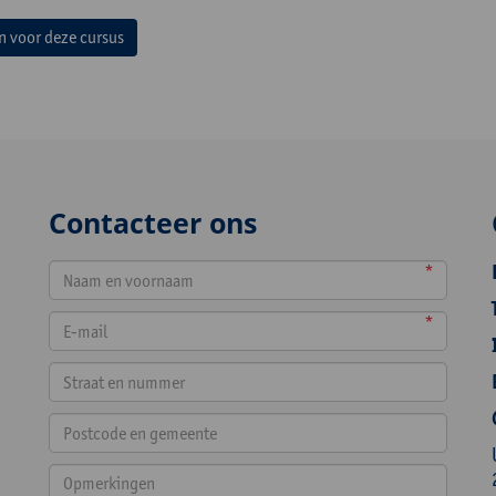
in voor deze cursus
Contacteer ons
*
*