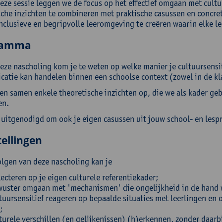
eze sessie leggen we de focus op het effectief omgaan met cultur
sche inzichten te combineren met praktische casussen en concre
nclusieve en begripvolle leeromgeving te creëren waarin elke le
ramma
deze nascholing kom je te weten op welke manier je cultuursensi
atie kan handelen binnen een schoolse context (zowel in de kla
n samen enkele theoretische inzichten op, die we als kader gebr
en.
 uitgenodigd om ook je eigen casussen uit jouw school- en lespr
ellingen
olgen van deze nascholing kan je
lecteren op je eigen culturele referentiekader;
uster omgaan met 'mechanismen' die ongelijkheid in de hand 
tuursensitief reageren op bepaalde situaties met leerlingen en 
;
turele verschillen (en gelijkenissen) (h)erkennen, zonder daarbi