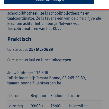
Nina Kegels is leerkracht Nederlands - Engels in het
secundair onderwijs, zij is de bezieler van de
schoolbibliotheek, ze is schoolbibliothecaris en
taalcoördinator. Ze is tevens één van de drie drijvende
krachten achter het Limburgs Netwerk voor
Taalcoördinatoren van het KOV.
Praktisch
Cursuscode:
25/TAL/062A
Cursusmateriaal en lunch inbegrepen
Jouw bijdrage: 132 EUR.
Inlichtingen bij: Tamara Bonne, 03 265 29 89,
tamara.bonne@uantwerpen.be
Datum
Beginuur
Einduur
Locatie
dinsdag
09:00u
16:00u
Universiteit