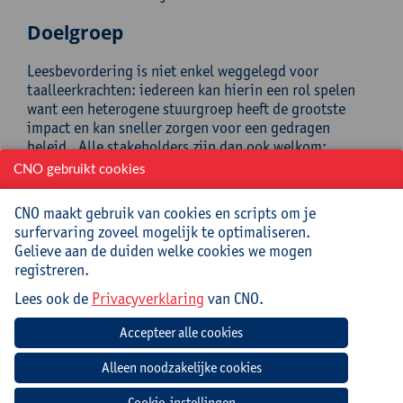
Doelgroep
Leesbevordering is niet enkel weggelegd voor
taalleerkrachten: iedereen kan hierin een rol spelen
want een heterogene stuurgroep heeft de grootste
impact en kan sneller zorgen voor een gedragen
beleid. Alle stakeholders zijn dan ook welkom:
(taal)leerkrachten, schoolbibliothecarissen,
CNO gebruikt cookies
middenkader, directie en taalankers.
CNO maakt gebruik van cookies en scripts om je
De inspiratiesessie is op maat van het secundair
surfervaring zoveel mogelijk te optimaliseren.
onderwijs maar de transfer naar het lager onderwijs is
Gelieve aan de duiden welke cookies we mogen
maar een heel klein stapje.
registreren.
Voorkennis is niet nodig, we starten bij het begin,
Lees ook de
Privacyverklaring
van CNO.
maar deze sessie kan ook gebruikt worden om je
bestaande schoolbib en/of leesbeleid een nieuw elan
te geven.
Begeleiding
Cookie-instellingen