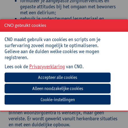
formuleer je aangepaste zorginterventies en
gepaste attitudes bij het omgaan met bewoners
met een delirium;
gebruik je ondersteunend lesmateriaal en
casussen in je eigen onderwijspraktijk.
CNO gebruikt cookies
Doelgroep
CNO maakt gebruik van cookies en scripts om je
surfervaring zoveel mogelijk te optimaliseren.
Deze nascholing richt zich tot leerkrachten in het
Gelieve aan de duiden welke cookies we mogen
secundair onderwijs en volwassenenonderwijs die
registreren.
lesgeven binnen het domein Maatschappij en welzijn,
Lees ook de
Privacyverklaring
van CNO.
aan studenten zorgkundige, verpleegkunde, GGW, STW
of aanverwante welzijnsopleidingen. Ook pedagogisch
begeleiders, stagebegeleiders en beleidsmedewerkers
met een focus op zorgopleidingen zijn welkom.
Voorkennis:
Cookie-instellingen
Een basiskennis over ouderenzorg, cognitieve
stoornissen (zoals dementie) en het functioneren
binnen woonzorgcentra is wenselijk, maar geen
vereiste. Er wordt gewerkt vanuit herkenbare situaties
en met een duidelijke opbouw.