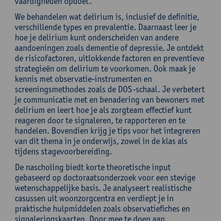
vaardigheden opdoet.
We behandelen wat delirium is, inclusief de definitie,
verschillende types en prevalentie. Daarnaast leer je
hoe je delirium kunt onderscheiden van andere
aandoeningen zoals dementie of depressie. Je ontdekt
de risicofactoren, uitlokkende factoren en preventieve
strategieën om delirium te voorkomen. Ook maak je
kennis met observatie-instrumenten en
screeningsmethodes zoals de DOS-schaal. Je verbetert
je communicatie met en benadering van bewoners met
delirium en leert hoe je als zorgteam effectief kunt
reageren door te signaleren, te rapporteren en te
handelen. Bovendien krijg je tips voor het integreren
van dit thema in je onderwijs, zowel in de klas als
tijdens stagevoorbereiding.
De nascholing biedt korte theoretische input
gebaseerd op doctoraatsonderzoek voor een stevige
wetenschappelijke basis. Je analyseert realistische
casussen uit woonzorgcentra en verdiept je in
praktische hulpmiddelen zoals observatiefiches en
signaleringskaarten. Door mee te doen aan