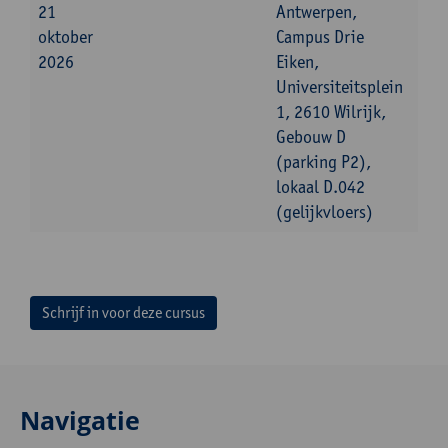
21
Antwerpen,
oktober
Campus Drie
2026
Eiken,
Universiteitsplein
1, 2610 Wilrijk,
Gebouw D
(parking P2),
lokaal D.042
(gelijkvloers)
Schrijf in voor deze cursus
Navigatie