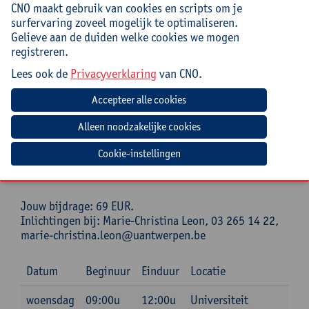
CNO maakt gebruik van cookies en scripts om je
Wilfried Decoo, emeritus hoogleraar taaldidactiek,
surfervaring zoveel mogelijk te optimaliseren.
spreekt vanuit vele jaren onderwijspraktijk en
Gelieve aan de duiden welke cookies we mogen
onderzoek, van het lager tot het hoger onderwijs, in
registreren.
België en in de Verenigde Staten. Hij is ook de auteur
van methodes Frans die al vele jaren in het lager
Lees ook de
Privacyverklaring
van CNO.
onderwijs succesvol gebruikt worden.
Praktisch
Cursuscode:
26/LAG/234A
Cookie-instellingen
Syllabus inbegrepen
Jouw bijdrage: 69 EUR.
Inlichtingen bij: Marie-Christina Leon, 03 265 14 22,
marie-christina.leon@uantwerpen.be
Datum
Beginuur
Einduur
Locatie
woensdag
09:00u
12:00u
Universiteit