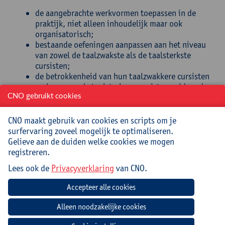
de aangebrachte werkvormen toepassen in de
praktijk, niet alleen inhoudelijk maar ook
organisatorisch;
bestaande oefeningen aanpassen aan het niveau
van zowel de taalzwakste als de taalsterkste
cursisten;
de betrokkenheid van hun taalzwakkere cursisten
verhogen en de taalsterkere cursisten voldoende
uitdagingen bieden.
CNO gebruikt cookies
Doelgroep
CNO maakt gebruik van cookies en scripts om je
surfervaring zoveel mogelijk te optimaliseren.
Leerkrachten NT2 van alfacursisten
Gelieve aan de duiden welke cookies we mogen
registreren.
Lees ook de
Privacyverklaring
van CNO.
Navigatie