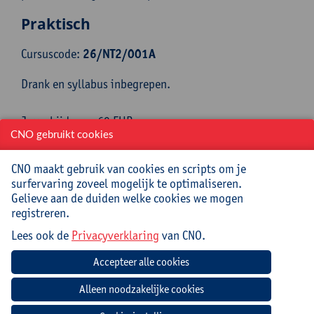
Praktisch
Cursuscode:
26/NT2/001A
Drank en syllabus inbegrepen.
Jouw bijdrage: 69 EUR.
Inlichtingen bij: Reinhilde Mampuys, ,
CNO gebruikt cookies
reinhilde.mampuys@uantwerpen.be
CNO maakt gebruik van cookies en scripts om je
surfervaring zoveel mogelijk te optimaliseren.
Datum
Beginuur
Einduur
Locatie
Gelieve aan de duiden welke cookies we mogen
registreren.
donderdag
13:00u
16:00u
Universiteit
7 januari
Antwerpen,
Lees ook de
Privacyverklaring
van CNO.
2027
Boogkeers 5 (aan
het
Mechelseplein),
2000 Antwerpen,