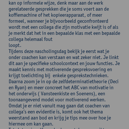
kan op informele wijze, denk maar aan de werk
gerelateerde gesprekken die je soms voert aan de
koffiemachine of het kopieerapparaat, of meer
formeel, wanneer je bijvoorbeeld geconfronteerd
wordt met een collega die zijn motivatie kwijt is of als
je merkt dat het in een bepaalde klas met een bepaalde
collega helemaal fout
lo
Tijdens deze nascholingsdag bekijk je eerst wat je
onder coachen kan verstaan en wat zeker niet. Je linkt
dit aan je specifieke schoolcontext en jouw functies. Je
maakt kennis met motiverende gespreksvoering en
krijgt toelichting bij enkele gesprekstechnieken.
Daarna zoom je in op de zelfdeterminatietheorie (Deci
en Ryan) en meer concreet het ABC van motivatie in
het onderwijs ( Vansteenkiste en Soenens), een
toonaangevend model voor motiverend werken.
Omdat je er niet vanuit mag gaan dat coachen van
collega’s een evidentie is, komt ook het thema
weerstand aan bod en krijg je tips mee over hoe je
hiermee om kan gaan.