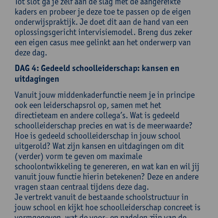
Tot slot ga je zelf aan de slag met de aangereikte
kaders en probeer je deze toe te passen op de eigen
onderwijspraktijk. Je doet dit aan de hand van een
oplossingsgericht intervisiemodel. Breng dus zeker
een eigen casus mee gelinkt aan het onderwerp van
deze dag.
DAG 4: Gedeeld schoolleiderschap: kansen en
uitdagingen
Vanuit jouw middenkaderfunctie neem je in principe
ook een leiderschapsrol op, samen met het
directieteam en andere collega’s. Wat is gedeeld
schoolleiderschap precies en wat is de meerwaarde?
Hoe is gedeeld schoolleiderschap in jouw school
uitgerold? Wat zijn kansen en uitdagingen om dit
(verder) vorm te geven om maximale
schoolontwikkeling te genereren, en wat kan en wil jij
vanuit jouw functie hierin betekenen? Deze en andere
vragen staan centraal tijdens deze dag.
Je vertrekt vanuit de bestaande schoolstructuur in
jouw school en kijkt hoe schoolleiderschap concreet is
vormgegeven, wat de voor- en nadelen zijn van de