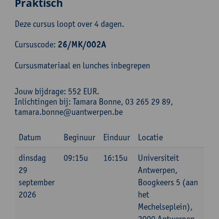
Praktisch
Deze cursus loopt over 4 dagen.
Cursuscode:
26/MK/002A
Cursusmateriaal en lunches inbegrepen
Jouw bijdrage: 552 EUR.
Inlichtingen bij: Tamara Bonne, 03 265 29 89,
tamara.bonne@uantwerpen.be
Datum
Beginuur
Einduur
Locatie
dinsdag
09:15u
16:15u
Universiteit
29
Antwerpen,
september
Boogkeers 5 (aan
2026
het
Mechelseplein),
2000 Antwerpen,