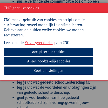
pas je verbindende communicatie toe om op een
constructieve manier te kunnen blijven
CNO gebruikt cookies
samenwerken;
deel je expertise met betrekking tot het voeren
CNO maakt gebruik van cookies en scripts om je
van moeilijke gesprekken;
surfervaring zoveel mogelijk te optimaliseren.
bezit je een basiskennis motiverende
Gelieve aan de duiden welke cookies we mogen
gespreksvoering;
registreren.
beheers je de basisvaardigheden in het omgaan
met weerstand;
Lees ook de
Privacyverklaring
van CNO.
reflecteer je op het eigen functioneren als coach
(waar sta ik in mijn vaardigheden als coach?
Waar bots ik nog op? Waar zitten mijn
groeikansen?);
reflecteer je op de eigen onderwijscontext (waar
Cookie-instellingen
staan we als school? Waar zie ik nog kansen?
Waar zitten de hindernissen?);
leg je uit wat gedeeld schoolleiderschap is;
leg je uit wat de voordelen en uitdagingen zijn
van gedeeld schoolleiderschap;
geef je voorbeelden van hoe gedeeld
schoolleiderschap is vormgegeven in jouw
school;