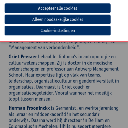
Begeleiding
Geert Stroobant
, lic. Lichamelijke Opvoeding en
directeur in De Heide. Hij heeft 16 jaar in de
Cookie-instellingen
jongerenhulpverlening gewerkt. Hij is auteur van de
boeken "Teamcoaching in de jeugdhulpverlening" en
"Management van verbondenheid".
Griet Peeraer
behaalde diploma’s in antropologie en
cultuurwetenschappen. Zij is doctor in de medische
wetenschappen en professor aan Antwerp Management
School. Haar expertise ligt op vlak van teams,
leiderschap, organisatiecultuur en genderdiversiteit in
organisaties. Daarnaast is Griet coach en
organisatiebegeleider. Vooral wanneer het moeilijk
loopt tussen mensen.
Herman Frooninckx
is Germanist, en werkte jarenlang
als leraar en middenkaderlid in het secundair
onderwijs. Daarna werd hij directeur in De Ham en
Colomaplus in Mechelen. Hij is nu sedert meerdere