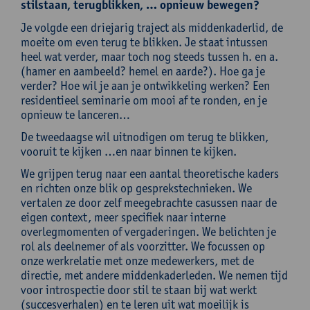
stilstaan, terugblikken, … opnieuw bewegen?
Je volgde een driejarig traject als middenkaderlid, de
moeite om even terug te blikken. Je staat intussen
heel wat verder, maar toch nog steeds tussen h. en a.
(hamer en aambeeld? hemel en aarde?). Hoe ga je
verder? Hoe wil je aan je ontwikkeling werken? Een
residentieel seminarie om mooi af te ronden, en je
opnieuw te lanceren…
De tweedaagse wil uitnodigen om terug te blikken,
vooruit te kijken …en naar binnen te kijken.
We grijpen terug naar een aantal theoretische kaders
en richten onze blik op gesprekstechnieken. We
vertalen ze door zelf meegebrachte casussen naar de
eigen context, meer specifiek naar interne
overlegmomenten of vergaderingen. We belichten je
rol als deelnemer of als voorzitter. We focussen op
onze werkrelatie met onze medewerkers, met de
directie, met andere middenkaderleden. We nemen tijd
voor introspectie door stil te staan bij wat werkt
(succesverhalen) en te leren uit wat moeilijk is