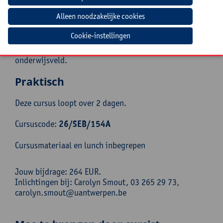
met eerdere praktijkervaring als kleuterleerkracht en
als docent pedagogische vakken in de opleiding Leraar
Kleuter- en Lager onderwijs. Linde kent de
Cookie-instellingen
onderwijsrealiteit door en door en blijft via stages en
onderzoek nauw verbonden met het Vlaamse
onderwijsveld.
Praktisch
Deze cursus loopt over 2 dagen.
Cursuscode:
26/SEB/154A
Cursusmateriaal en lunch inbegrepen
Jouw bijdrage: 264 EUR.
Inlichtingen bij: Carolyn Smout, 03 265 29 73,
carolyn.smout@uantwerpen.be