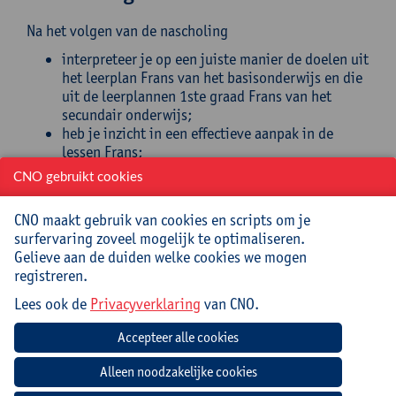
Na het volgen van de nascholing
interpreteer je op een juiste manier de doelen uit
het leerplan Frans van het basisonderwijs en die
uit de leerplannen 1ste graad Frans van het
secundair onderwijs;
heb je inzicht in een effectieve aanpak in de
lessen Frans;
duid je het belang van ‘voorkennis verankeren’
CNO gebruikt cookies
bij de leerlingen;
kan je op speelse en interactieve manieren de
CNO maakt gebruik van cookies en scripts om je
basiskennis inoefenen;
surfervaring zoveel mogelijk te optimaliseren.
beoordeel je materialen uit een hand- en
Gelieve aan de duiden welke cookies we mogen
werkboek en verrijk je deze volgens een
registreren.
communicatieve aanpak.
Lees ook de
Privacyverklaring
van CNO.
Doelgroep
Leerkrachten uit de 3de graad lager onderwijs die
Frans geven en leerkrachten Frans uit de 1ste graad
secundair onderwijs