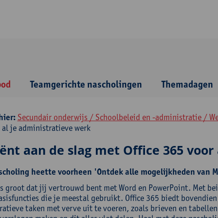
bod
Teamgerichte nascholingen
Themadagen
hier:
Secundair onderwijs / Schoolbeleid en -administratie / We
 al je administratieve werk
iënt aan de slag met Office 365 voor
choling heette voorheen 'Ontdek alle mogelijkheden van Mi
is groot dat jij vertrouwd bent met Word en PowerPoint. Met be
asisfuncties die je meestal gebruikt. Office 365 biedt bovendie
ratieve taken met verve uit te voeren, zoals brieven en tabell