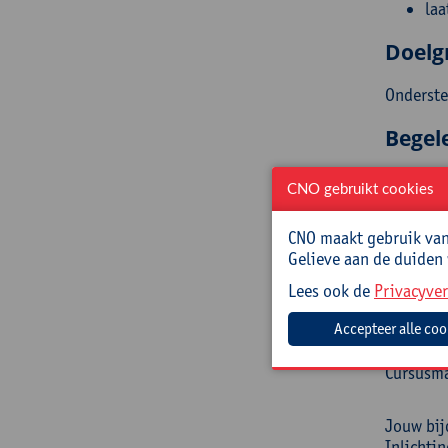
laa
Doelg
Onderste
Begel
Bram Cuy
CNO gebruikt cookies
beleidsm
Distingu
CNO maakt gebruik van 
ontwikke
Gelieve aan de duiden
Prakt
Lees ook de
Privacyver
Cursusc
Cursusma
Jouw bij
Inlichti