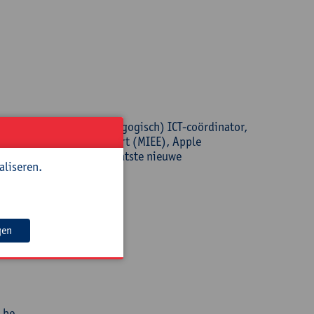
ecoach, leerkracht, (pedagogisch) ICT-coördinator,
 Innovative Educator Expert (MIEE), Apple
op de hoogte van alle laatste nieuwe
aliseren.
gen
.be