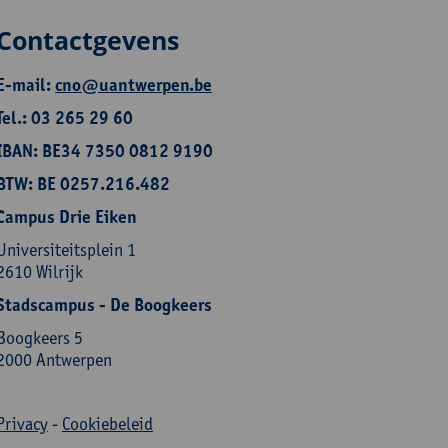
Contactgevens
E-mail:
cno@uantwerpen.be
Tel.: 03 265 29 60
IBAN: BE34 7350 0812 9190
BTW: BE 0257.216.482
Campus Drie Eiken
Universiteitsplein 1
2610 Wilrijk
Stadscampus - De Boogkeers
Boogkeers 5
2000 Antwerpen
Privacy
-
Cookiebeleid