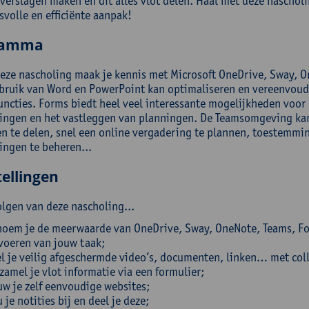
verslagen maken en dit alles vlot delen. Haal met deze nascholi
svolle en efficiënte aanpak!
ramma
deze nascholing maak je kennis met Microsoft OneDrive, Sway, O
ebruik van Word en PowerPoint kan optimaliseren en vereenvoud
uncties. Forms biedt heel veel interessante mogelijkheden voor 
vingen en het vastleggen van planningen. De Teamsomgeving kan
n te delen, snel een online vergadering te plannen, toestemmin
ingen te beheren...
ellingen
olgen van deze nascholing...
oem je de meerwaarde van OneDrive, Sway, OneNote, Teams, Form
voeren van jouw taak;
l je veilig afgeschermde video’s, documenten, linken… met coll
zamel je vlot informatie via een formulier;
w je zelf eenvoudige websites;
 je notities bij en deel je deze;