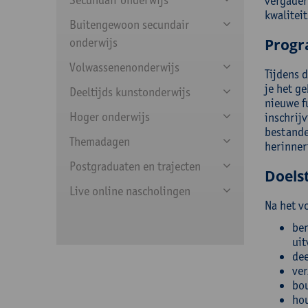
vergader
kwaliteit
Buitengewoon secundair
onderwijs
Prog
Volwassenenonderwijs
Tijdens 
je het g
Deeltijds kunstonderwijs
nieuwe f
Hoger onderwijs
inschrij
bestande
Themadagen
herinner
Postgraduaten en trajecten
Doelst
Live online nascholingen
Na het v
ben
uit
dee
ver
bou
hou