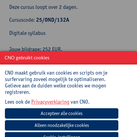
Deze cursus loopt over 2 dagen.
Cursuscode:
25/OND/132A
Digitale syllabus
Jouw bijdrage: 252 EUR.
Inlichtingen bij: Gonda Peeters, 03 265 56 27,
CNO gebruikt cookies
gonda.peeters@uantwerpen.be
CNO maakt gebruik van cookies en scripts om je
surfervaring zoveel mogelijk te optimaliseren.
Mee te brengen door cursist
Gelieve aan de duiden welke cookies we mogen
registreren.
Opgeladen laptop (met lader en muis) met hierop
Excel 2021, 2024 of M365 (aanbevolen) geïnstalleerd.
Lees ook de
Privacyverklaring
van CNO.
Het gaat om de desktopversie van M365, niet om de
webversie (online in een browser) gezien de online
mogelijkheden beperkt zijn t.o.v. de desktopversie. De
belangrijkste verschillen kan je op deze website
vergelijken: