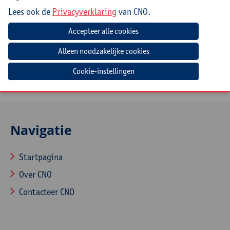
Lees ook de
Privacyverklaring
van CNO.
Beheers je de basis nog onvoldoende of wil je deze
opfrissen, dan kan je deelnemen aan
Excel voor
beginners
(LINK OND/132) of
Excel voor gevorderden
(LINK OND/134).
Cookie-instellingen
Navigatie
Startpagina
Over CNO
Contacteer CNO