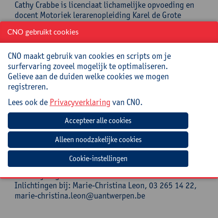
Cathy Crabbe is licenciaat lichamelijke opvoeding en
docent Motoriek lerarenopleiding Karel de Grote
Hogeschool. Verder is ze ook vakexpert
CNO gebruikt cookies
schrijfmotoriek in het vak ‘Vloeiend van drie naar één’
(laatstejaarsstudenten lerarenopleiding kleuter en
CNO maakt gebruik van cookies en scripts om je
lager onderwijs) en vakexpert Postgraduaat van
surfervaring zoveel mogelijk te optimaliseren.
kleuter naar Lager. Ze is ook aan de slag als zelfstandig
Gelieve aan de duiden welke cookies we mogen
navormer en volgde tal van extra opleidingen:
registreren.
Motorisch Remedial Teacher, Schrijfmotoriek...
Lees ook de
Privacyverklaring
van CNO.
Praktisch
Cursuscode:
25/BAS/149A
Cursusmateriaal en lunch inbegrepen
Cookie-instellingen
Jouw bijdrage: 132 EUR.
Inlichtingen bij: Marie-Christina Leon, 03 265 14 22,
marie-christina.leon@uantwerpen.be