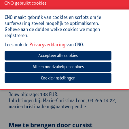
Cathy Crabbe is licenciaat lichamelijke opvoeding en
CNO gebruikt cookies
docent Motoriek lerarenopleiding Karel de Grote
Hogeschool. Verder is ze ook vakexpert
CNO maakt gebruik van cookies en scripts om je
schrijfmotoriek in het vak ‘Vloeiend van drie naar één’
surfervaring zoveel mogelijk te optimaliseren.
(laatstejaarsstudenten lerarenopleiding kleuter en
Gelieve aan de duiden welke cookies we mogen
lager onderwijs) en vakexpert Postgraduaat van
registreren.
kleuter naar Lager. Ze is ook aan de slag als zelfstandig
Lees ook de
Privacyverklaring
van CNO.
navormer en volgde tal van extra opleidingen:
Motorisch Remedial Teacher, Schrijfmotoriek...
Praktisch
Cursuscode:
26/BAS/149A
Cookie-instellingen
Jouw bijdrage: 138 EUR.
Inlichtingen bij: Marie-Christina Leon, 03 265 14 22,
marie-christina.leon@uantwerpen.be
Mee te brengen door cursist