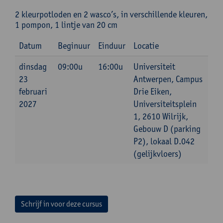
2 kleurpotloden en 2 wasco’s, in verschillende kleuren,
1 pompon, 1 lintje van 20 cm
Datum
Beginuur
Einduur
Locatie
dinsdag
09:00u
16:00u
Universiteit
23
Antwerpen, Campus
februari
Drie Eiken,
2027
Universiteitsplein
1, 2610 Wilrijk,
Gebouw D (parking
P2), lokaal D.042
(gelijkvloers)
Schrijf in voor deze cursus