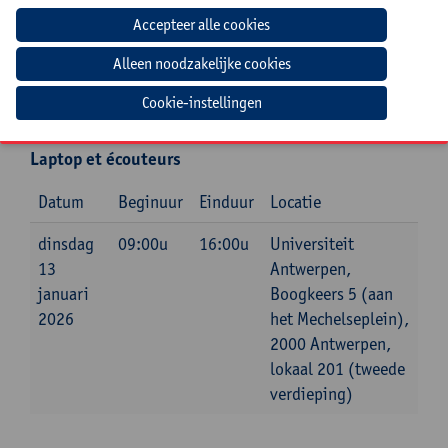
Jouw bijdrage: 132 EUR.
Inlichtingen bij: Carolyn Smout, 03 265 29 73,
carolyn.smout@uantwerpen.be
Cookie-instellingen
Mee te brengen door cursist
Laptop et écouteurs
Datum
Beginuur
Einduur
Locatie
dinsdag
09:00u
16:00u
Universiteit
13
Antwerpen,
januari
Boogkeers 5 (aan
2026
het Mechelseplein),
2000 Antwerpen,
lokaal 201 (tweede
verdieping)