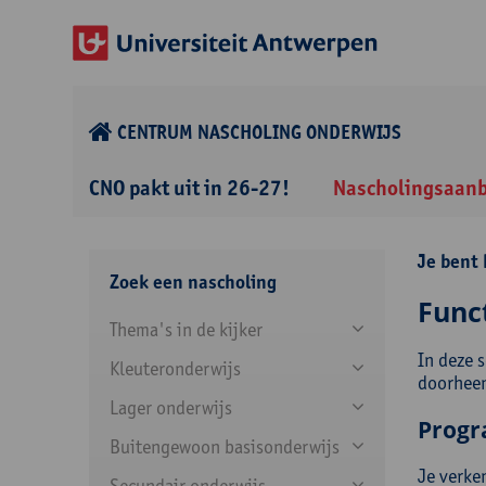
CENTRUM NASCHOLING ONDERWIJS
CNO pakt uit in 26-27!
Nascholingsaan
Je bent 
Zoek een nascholing
Func
Thema's in de kijker
In deze 
Kleuteronderwijs
doorheen
Lager onderwijs
Prog
Buitengewoon basisonderwijs
Je verke
Secundair onderwijs