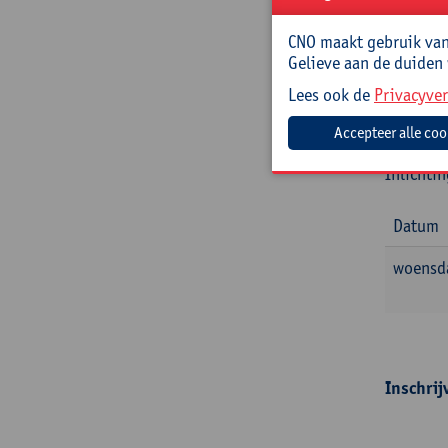
Prakt
CNO maakt gebruik van 
Cursusc
Gelieve aan de duiden
Lees ook de
Privacyver
Cursusma
Jouw bij
Inlichti
Datum
woensd
Inschrij