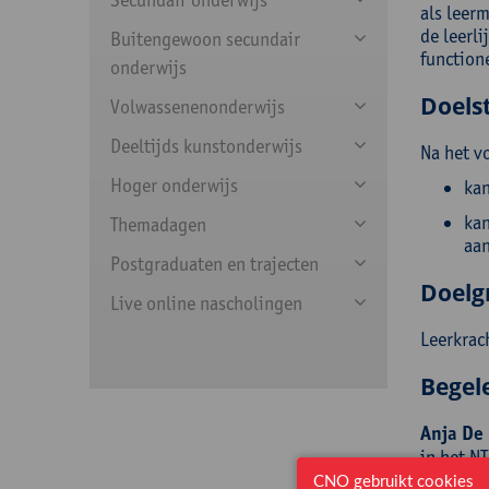
als leer
de leerli
Buitengewoon secundair
functione
onderwijs
Doelst
Volwassenenonderwijs
Deeltijds kunstonderwijs
Na het v
Hoger onderwijs
kan
kan
Themadagen
aan
Postgraduaten en trajecten
Doelg
Live online nascholingen
Leerkrac
Begel
Anja De
in het N
CNO gebruikt cookies