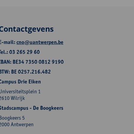
Contactgevens
E-mail:
cno@uantwerpen.be
Tel.: 03 265 29 60
IBAN: BE34 7350 0812 9190
BTW: BE 0257.216.482
Campus Drie Eiken
Universiteitsplein 1
2610 Wilrijk
Stadscampus - De Boogkeers
Boogkeers 5
2000 Antwerpen