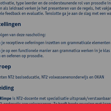
motivatie, type leerder en de ondersteunende rol van prosodie i
jn als leidraad verken je het presenteren van de regels, het vak
le feedback en evaluatie. Tenslotte ga je aan de slag met een w
ellingen
olgen van deze nascholing:
 je receptieve oefeningen inzetten om grammaticale elementen t
 je op een functionele manier aan grammatica werken in je kla
 en oefenen op prosodie.
roep
hten NT2 basiseducatie, NT2 volwassenenonderwijs en OKAN
eiding
 Kimpe
is NT2-docente met specialisatie uitspraak/verstaanbaa
T2-onderwijs aan volwassenen. Ze heeft brede ervaring met laa