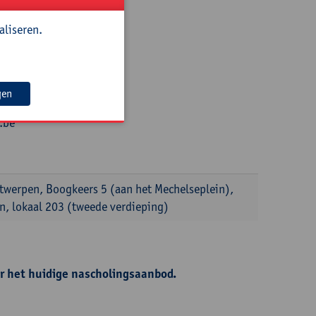
aliseren.
gen
.be
ntwerpen, Boogkeers 5 (aan het Mechelseplein),
, lokaal 203 (tweede verdieping)
r het huidige nascholingsaanbod.