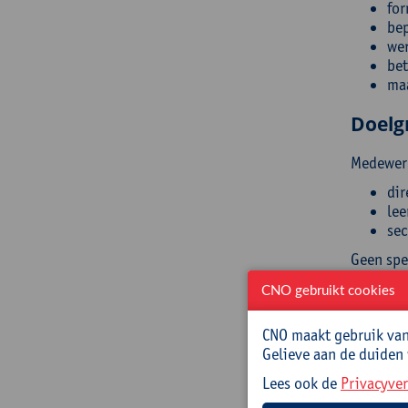
for
bep
wer
bet
maa
Doelg
Medewerk
dir
lee
sec
Geen spe
CNO gebruikt cookies
Begel
CNO maakt gebruik van 
Delphine
Gelieve aan de duiden
profitor
communic
Lees ook de
Privacyver