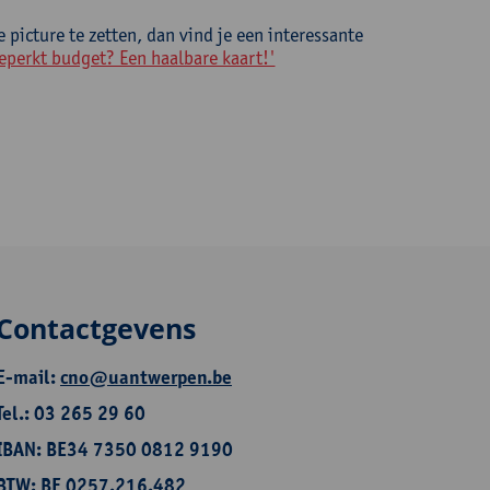
 picture te zetten, dan vind je een interessante
eperkt budget? Een haalbare kaart!'
Contactgevens
E-mail:
cno@uantwerpen.be
Tel.: 03 265 29 60
IBAN: BE34 7350 0812 9190
BTW: BE 0257.216.482