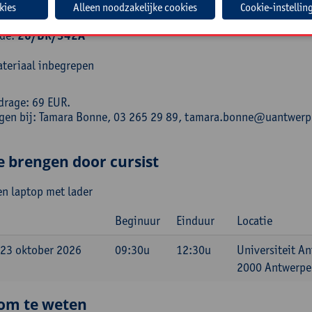
isch
Cookie-instellin
ode:
26/DR/342A
teriaal inbegrepen
drage: 69 EUR.
ngen bij: Tamara Bonne, 03 265 29 89, tamara.bonne@uantwerp
e brengen door cursist
n laptop met lader
Beginuur
Einduur
Locatie
 23 oktober 2026
09:30u
12:30u
Universiteit A
2000 Antwerpen
om te weten