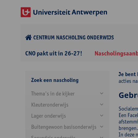
CENTRUM NASCHOLING ONDERWIJS
CNO pakt uit in 26-27!
Nascholingsaan
Je bent 
Zoek een nascholing
acties n
Gebr
Thema's in de kijker
Kleuteronderwijs
Socialem
Een Face
Lager onderwijs
afstemmin
Buitengewoon basisonderwijs
brengen.
In deze n
Secundair onderwijs