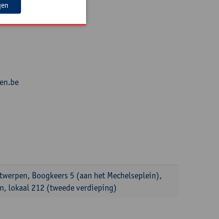
gen
en.be
ntwerpen, Boogkeers 5 (aan het Mechelseplein),
, lokaal 212 (tweede verdieping)