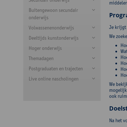
middelen
Buitengewoon secundair
Prog
onderwijs
Je krijg
Volwassenenonderwijs
We zoeke
Deeltijds kunstonderwijs
Hoe
Hoger onderwijs
Wat
Hoe
Themadagen
Hoe
Postgraduaten en trajecten
Hoe
Hoe
Live online nascholingen
We bekijk
mogelijke
ook ruim
Doelst
Na het v