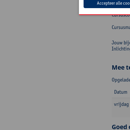
Prakt
Cursusc
Cursusma
Jouw bij
Inlichti
Mee t
Opgelade
Datum
vrijdag
Goed 