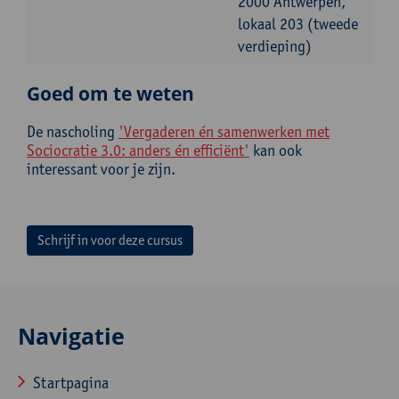
2000 Antwerpen,
lokaal 203 (tweede
verdieping)
Goed om te weten
De nascholing
'Vergaderen én samenwerken met
Sociocratie 3.0: anders én efficiënt'
kan ook
interessant voor je zijn.
Schrijf in voor deze cursus
Navigatie
Startpagina