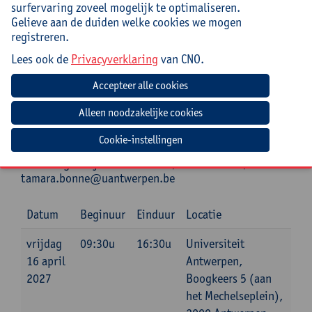
surfervaring zoveel mogelijk te optimaliseren.
Praktisch
Gelieve aan de duiden welke cookies we mogen
registreren.
Cursuscode:
26/DR/260A
Lees ook de
Privacyverklaring
van CNO.
Bronnenlijst met daarop interessante boeken, links
naar video’s, podcasts, enz. inbegrepen.
Lunch inbegrepen.
Cookie-instellingen
Jouw bijdrage: 138 EUR.
Inlichtingen bij: Tamara Bonne, 03 265 29 89,
tamara.bonne@uantwerpen.be
Datum
Beginuur
Einduur
Locatie
vrijdag
09:30u
16:30u
Universiteit
16 april
Antwerpen,
2027
Boogkeers 5 (aan
het Mechelseplein),