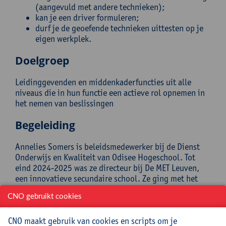
(aangevuld met andere technieken);
kan je een driver formuleren;
durf je de geoefende technieken uittesten op je
eigen werkplek.
Doelgroep
Leidinggevenden en middenkaderfuncties uit alle
niveaus die in hun functie een actieve rol opnemen in
het nemen van beslissingen
Begeleiding
Annelies Somers is beleidsmedewerker bij de Dienst
Onderwijs en Kwaliteit van Odisee Hogeschool. Tot
eind 2024-2025 was ze directeur bij De MET Leuven,
een innovatieve secundaire school. Ze ging met het
team aan de slag met Sociocratie 3.0 (S3) en consent
CNO gebruikt cookies
besluitvorming. Ook bij Odisee werkt ze aan de hand
van de principes en methodieken van S3. Annelies is
CNO maakt gebruik van cookies en scripts om je
daarnaast ook trainer in Verbindende Communicatie.