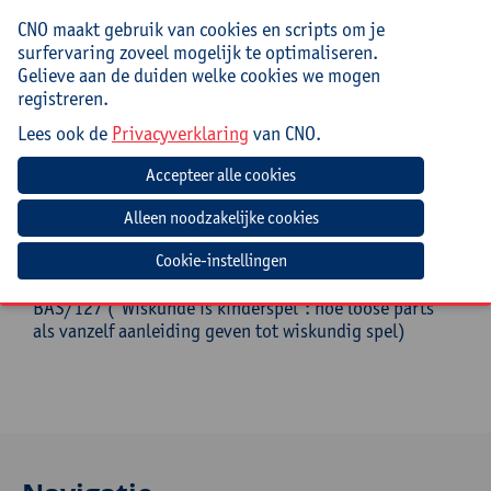
werken aan een op groei gerichte mindset;
bevorder je vanuit eenvoudige pedagogische
CNO maakt gebruik van cookies en scripts om je
handelingen en werkvormen een op groei
surfervaring zoveel mogelijk te optimaliseren.
gerichte mindset.
Gelieve aan de duiden welke cookies we mogen
registreren.
Doelgroep
Lees ook de
Privacyverklaring
van CNO.
Deze nascholing is bestemd voor leerkrachten
kleuteronderwijs en eerste graad lager onderwijs. Ook
zorgleerkrachten zijn welkom.
Goed om te weten
Cookie-instellingen
BAS/127 ('Wiskunde is kinderspel': hoe loose parts
als vanzelf aanleiding geven tot wiskundig spel)