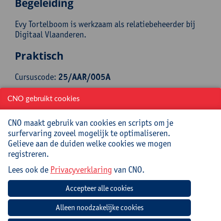
Begeleiding
Evy Tortelboom is werkzaam als relatiebeheerder bij
Digitaal Vlaanderen.
Praktisch
Cursuscode:
25/AAR/005A
Syllabus inbegrepen
CNO gebruikt cookies
CNO maakt gebruik van cookies en scripts om je
Jouw bijdrage: 66 EUR.
surfervaring zoveel mogelijk te optimaliseren.
Inlichtingen bij: Miet Oost, 03 265 29 79,
Gelieve aan de duiden welke cookies we mogen
miet.oost@uantwerpen.be
registreren.
Lees ook de
Privacyverklaring
van CNO.
Mee te brengen door cursist
Een opgeladen laptop en lader
Datum
Beginuur
Einduur
Locatie