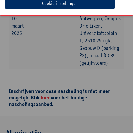
Cookie-instellingen
dinsdag
13:30u
16:30u
Universiteit
10
Antwerpen, Campus
maart
Drie Eiken,
2026
Universiteitsplein
1, 2610 Wilrijk,
Gebouw D (parking
P2), lokaal D.039
(gelijkvloers)
Inschrijven voor deze nascholing is niet meer
mogelijk. Klik
hier
voor het huidige
nascholingsaanbod.
Navigatie