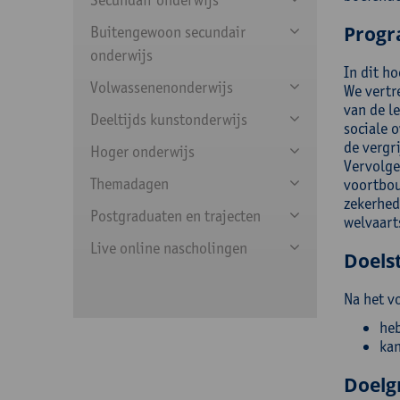
Prog
Buitengewoon secundair
onderwijs
In dit ho
Volwassenenonderwijs
We vertr
van de l
Deeltijds kunstonderwijs
sociale 
de vergri
Hoger onderwijs
Vervolgen
Themadagen
voortbou
zekerhed
Postgraduaten en trajecten
welvaart
Live online nascholingen
Doelst
Na het v
heb
kan
Doelg