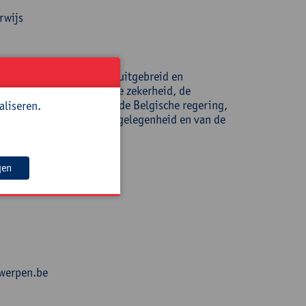
rwijs
ntwerpen. Ze publiceerde uitgebreid en
, sociaal beleid, sociale zekerheid, de
 andere als adviseur voor de Belgische regering,
aliseren.
de Hoge Raad voor de Werkgelegenheid en van de
gen
twerpen.be