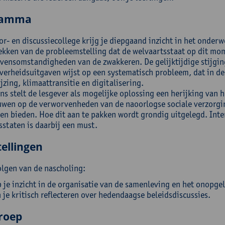
ramma
or- en discussiecollege krijg je diepgaand inzicht in het onder
ekken van de probleemstelling dat de welvaartsstaat op dit mome
evensomstandigheden van de zwakkeren. De gelijktijdige stijg
overheidsuitgaven wijst op een systematisch probleem, dat in d
jzing, klimaattransitie en digitalisering.
s stelt de lesgever als mogelijke oplossing een herijking van h
wen op de verworvenheden van de naoorlogse sociale verzorgi
en bieden. Hoe dit aan te pakken wordt grondig uitgelegd. Int
sstaten is daarbij een must.
ellingen
olgen van de nascholing:
 je inzicht in de organisatie van de samenleving en het onopg
 je kritisch reflecteren over hedendaagse beleidsdiscussies.
roep