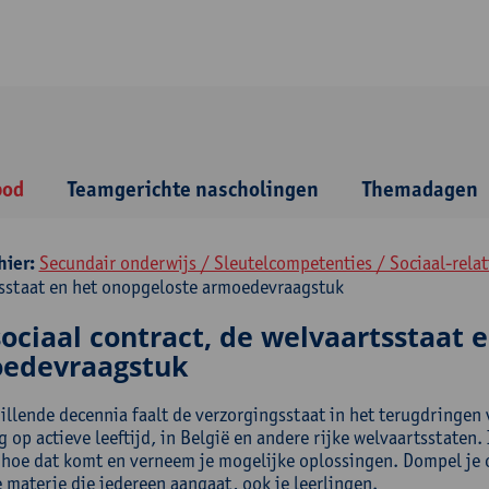
bod
Teamgerichte nascholingen
Themadagen
hier:
Secundair onderwijs / Sleutelcompetenties / Sociaal-rela
sstaat en het onopgeloste armoedevraagstuk
ociaal contract, de welvaartsstaat 
edevraagstuk
hillende decennia faalt de verzorgingsstaat in het terugdringe
 op actieve leeftijd, in België en andere rijke welvaartsstaten
 hoe dat komt en verneem je mogelijke oplossingen. Dompel je 
 materie die iedereen aangaat, ook je leerlingen.