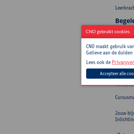
Leerkrac
Begel
CNO gebruikt cookies
Bea Cant
internat
welvaarts
CNO maakt gebruik van 
voorzitt
Gelieve aan de duiden
experte
Lees ook de
Privacyver
Prakt
Cursusc
Cursusma
Jouw bij
Inlichti