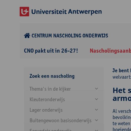
CENTRUM NASCHOLING ONDERWIJS
CNO pakt uit in 26-27!
Nascholingsaan
Je bent 
Zoek een nascholing
welvaart
Het s
Thema's in de kijker
armo
Kleuteronderwijs
Lager onderwijs
Al versc
bevolking
Buitengewoon basisonderwijs
te weten
boeiende
Secundair onderwijs