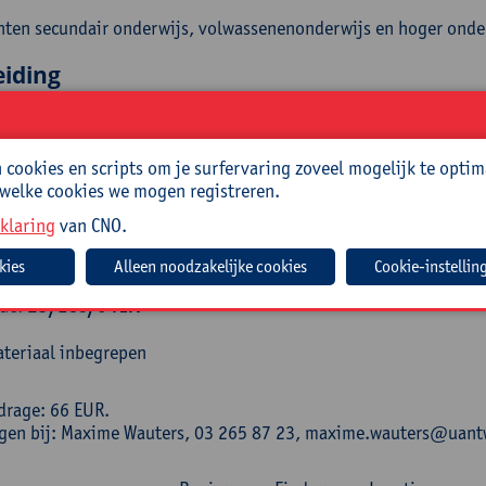
hten secundair onderwijs, volwassenenonderwijs en hoger onde
eiding
illon is als Professor Emeritus verbonden aan de Universiteit A
ionaal over een brede waaier van onderwerpen waaronder armoede
staat en gender. Daarnaast is ze altijd al actief geweest, onder
cookies en scripts om je surfervaring zoveel mogelijk te optim
er van het Federaal Agentschap voor de Kinderbijslag, lid van 
 welke cookies we mogen registreren.
ncommissie Pensioenhervorming 2020-2040.
klaring
van CNO.
isch
Cookie-instellin
ode:
25/ECO/041A
teriaal inbegrepen
drage: 66 EUR.
ngen bij: Maxime Wauters, 03 265 87 23, maxime.wauters@uan