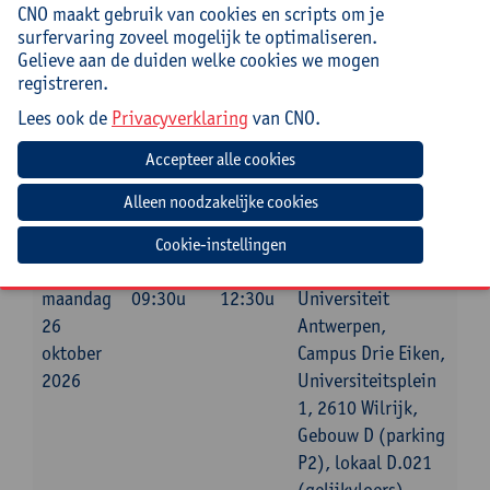
CNO maakt gebruik van cookies en scripts om je
Mee te brengen door cursist
surfervaring zoveel mogelijk te optimaliseren.
Gelieve aan de duiden welke cookies we mogen
Opgeladen laptop
registreren.
Verwachte voorbereiding door
Lees ook de
Privacyverklaring
van CNO.
deelnemer
Denk na over een concrete casus die je voor
uitdagingen stelt/stelde.
Cookie-instellingen
Datum
Beginuur
Einduur
Locatie
maandag
09:30u
12:30u
Universiteit
26
Antwerpen,
oktober
Campus Drie Eiken,
2026
Universiteitsplein
1, 2610 Wilrijk,
Gebouw D (parking
P2), lokaal D.021
(gelijkvloers)